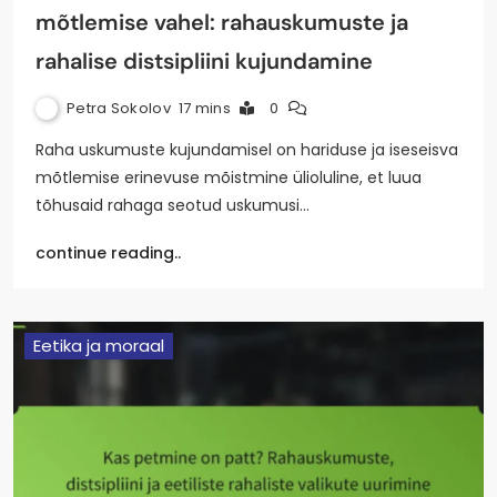
mõtlemise vahel: rahauskumuste ja
rahalise distsipliini kujundamine
Petra Sokolov
17 mins
0
Raha uskumuste kujundamisel on hariduse ja iseseisva
mõtlemise erinevuse mõistmine ülioluline, et luua
tõhusaid rahaga seotud uskumusi…
continue reading..
Eetika ja moraal