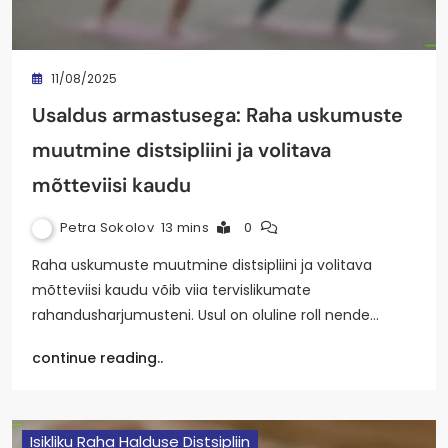
11/08/2025
Usaldus armastusega: Raha uskumuste
muutmine distsipliini ja volitava
mõtteviisi kaudu
Petra Sokolov
13 mins
0
Raha uskumuste muutmine distsipliini ja volitava
mõtteviisi kaudu võib viia tervislikumate
rahandusharjumusteni. Usul on oluline roll nende…
continue reading..
Isikliku Raha Halduse Distsipliin