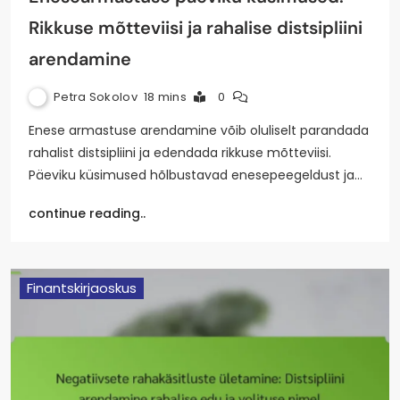
Rikkuse mõtteviisi ja rahalise distsipliini
arendamine
Petra Sokolov
18 mins
0
Enese armastuse arendamine võib oluliselt parandada
rahalist distsipliini ja edendada rikkuse mõtteviisi.
Päeviku küsimused hõlbustavad enesepeegeldust ja…
continue reading..
Finantskirjaoskus