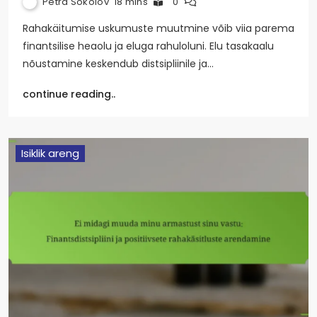
Petra Sokolov
18 mins
0
Rahakäitumise uskumuste muutmine võib viia parema
finantsilise heaolu ja eluga rahuloluni. Elu tasakaalu
nõustamine keskendub distsipliinile ja…
continue reading..
Isiklik areng