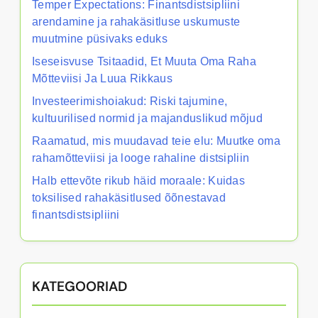
Temper Expectations: Finantsdistsipliini
arendamine ja rahakäsitluse uskumuste
muutmine püsivaks eduks
Iseseisvuse Tsitaadid, Et Muuta Oma Raha
Mõtteviisi Ja Luua Rikkaus
Investeerimishoiakud: Riski tajumine,
kultuurilised normid ja majanduslikud mõjud
Raamatud, mis muudavad teie elu: Muutke oma
rahamõtteviisi ja looge rahaline distsipliin
Halb ettevõte rikub häid moraale: Kuidas
toksilised rahakäsitlused õõnestavad
finantsdistsipliini
KATEGOORIAD