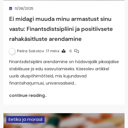
11/08/2025
Ei midagi muuda minu armastust sinu
vastu: Finantsdistsipliini ja positiivsete
rahakäsitluste arendamine
Petra Sokolov
17 mins
0
Finantsdistsipliini arendamine on hädavajalik pikaajalise
stabiilsuse ja edu saavutamiseks. Käesolev artikkel
uurib aluspõhimõtteid, mis kujundavad
finantsiharjumusi, universaalseid…
continue reading..
Eetika ja moraal