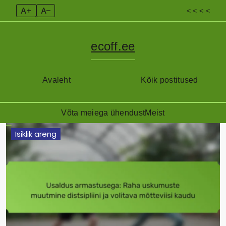
A+
A–
< < < <
ecoff.ee
Avaleht
Kõik postitused
Võta meiega ühendust
Meist
Skip
Isiklik areng
to
content