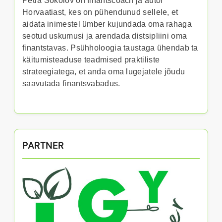
Petra Sokolov on finantscoach ja autor
Horvaatiast, kes on pühendunud sellele, et
aidata inimestel ümber kujundada oma rahaga
seotud uskumusi ja arendada distsipliini oma
finantstavas. Psühholoogia taustaga ühendab ta
käitumisteaduse teadmised praktiliste
strateegiatega, et anda oma lugejatele jõudu
saavutada finantsvabadus.
PARTNER