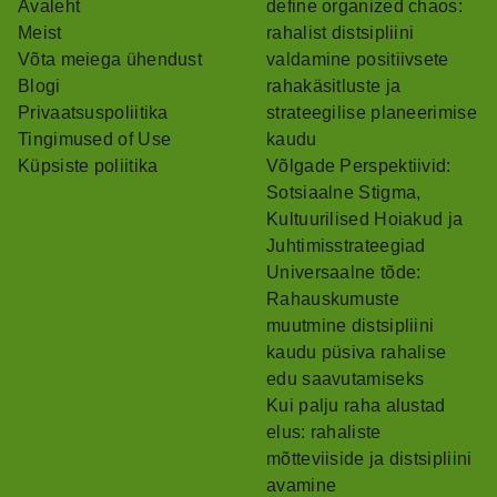
Avaleht
define organized chaos:
Meist
rahalist distsipliini
Võta meiega ühendust
valdamine positiivsete
Blogi
rahakäsitluste ja
Privaatsuspoliitika
strateegilise planeerimise
Tingimused of Use
kaudu
Küpsiste poliitika
Võlgade Perspektiivid:
Sotsiaalne Stigma,
Kultuurilised Hoiakud ja
Juhtimisstrateegiad
Universaalne tõde:
Rahauskumuste
muutmine distsipliini
kaudu püsiva rahalise
edu saavutamiseks
Kui palju raha alustad
elus: rahaliste
mõtteviiside ja distsipliini
avamine