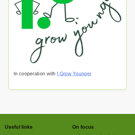
In cooperation with
I Grow Younger
Useful links
On focus