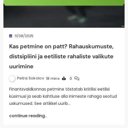
11/08/2025
Kas petmine on patt? Rahauskumuste,
distsipliini ja eetiliste rahaliste valikute
uurimine
Petra Sokolov
18 mins
0
Finantsvaldkonnas petmine tõstatab kriitilisi eetilisi
küsimusi ja seab kahtluse alla inimeste rahaga seotud
uskumused. See artikkel uurib…
continue reading..