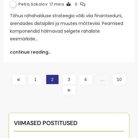
Petra Sokolov
17 mins
0
Tõhus rahahalduse strateegia võib viia finantseduni,
arendades distsipliini ja muutes mõtteviisi. Peamised
komponendid hõlmavad selgete rahaliste
eesmärkide…
continue reading..
1
2
3
4
…
10
VIIMASED POSTITUSED