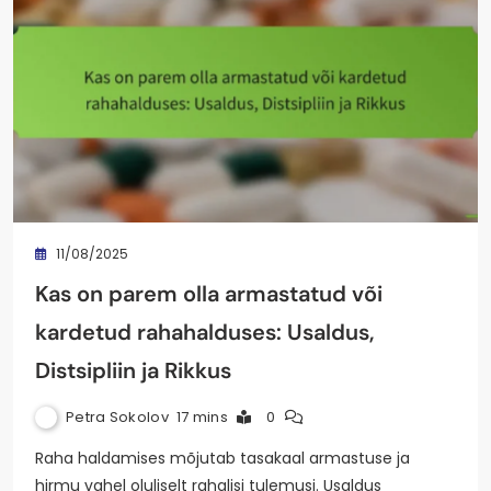
11/08/2025
Kas on parem olla armastatud või
kardetud rahahalduses: Usaldus,
Distsipliin ja Rikkus
Petra Sokolov
17 mins
0
Raha haldamises mõjutab tasakaal armastuse ja
hirmu vahel oluliselt rahalisi tulemusi. Usaldus