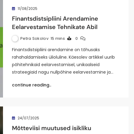
11/08/2025
Finantsdistsipliini Arendamine
Eelarvestamise Tehnikate Abil
Petra Sokolov
15 mins
0
Finantsdistsipliini arendamine on tõhusaks
rahahaldamiseks ülioluline. Käesolev artikkel uurib
põhitehnikaid eelarvestamisel, unikaalseid
strateegiaid nagu nullpõhine eelarvestamine ja…
continue reading..
24/07/2025
Mõtteviisi muutused isikliku