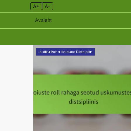
A+
A–
Avaleht
Skip
Isikliku Raha Halduse Distsipliin
to
content