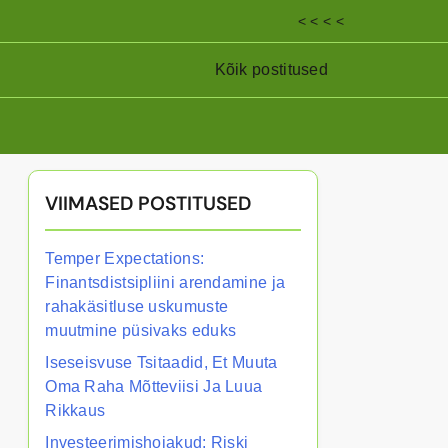
< < < <
Kõik postitused
VIIMASED POSTITUSED
Temper Expectations:
Finantsdistsipliini arendamine ja
rahakäsitluse uskumuste
muutmine püsivaks eduks
Iseseisvuse Tsitaadid, Et Muuta
Oma Raha Mõtteviisi Ja Luua
Rikkaus
Investeerimishoiakud: Riski