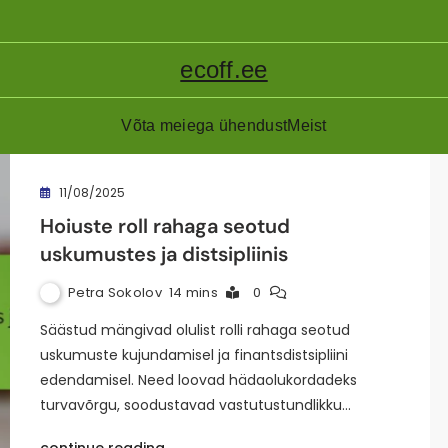
ecoff.ee
Võta meiega ühendust
Meist
11/08/2025
Hoiuste roll rahaga seotud
uskumustes ja distsipliinis
Petra Sokolov
14 mins
0
Säästud mängivad olulist rolli rahaga seotud
uskumuste kujundamisel ja finantsdistsipliini
edendamisel. Need loovad hädaolukordadeks
turvavõrgu, soodustavad vastutustundlikku…