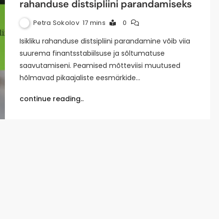
rahanduse distsipliini parandamiseks
Petra Sokolov
17 mins
0
Isikliku rahanduse distsipliini parandamine võib viia
suurema finantsstabiilsuse ja sõltumatuse
saavutamiseni. Peamised mõtteviisi muutused
hõlmavad pikaajaliste eesmärkide…
continue reading..