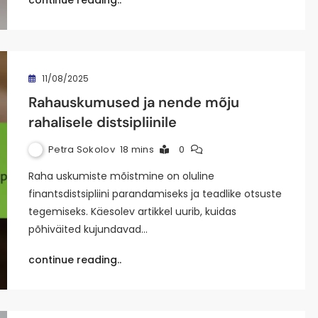
continue reading..
11/08/2025
Rahauskumused ja nende mõju
rahalisele distsipliinile
Petra Sokolov
18 mins
0
Raha uskumiste mõistmine on oluline
finantsdistsipliini parandamiseks ja teadlike otsuste
tegemiseks. Käesolev artikkel uurib, kuidas
põhiväited kujundavad…
continue reading..