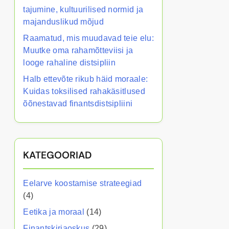
tajumine, kultuurilised normid ja
majanduslikud mõjud
Raamatud, mis muudavad teie elu:
Muutke oma rahamõtteviisi ja
looge rahaline distsipliin
Halb ettevõte rikub häid moraale:
Kuidas toksilised rahakäsitlused
õõnestavad finantsdistsipliini
KATEGOORIAD
Eelarve koostamise strateegiad
(4)
Eetika ja moraal
(14)
Finantskirjaoskus
(29)