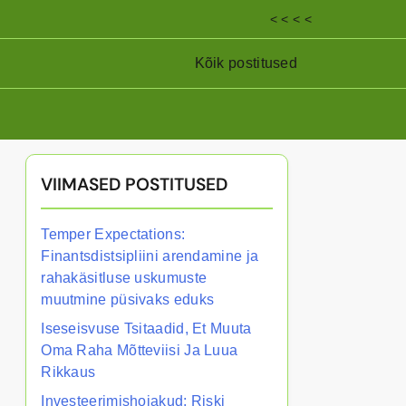
< < < <
Kõik postitused
VIIMASED POSTITUSED
Temper Expectations:
Finantsdistsipliini arendamine ja
rahakäsitluse uskumuste
muutmine püsivaks eduks
Iseseisvuse Tsitaadid, Et Muuta
Oma Raha Mõtteviisi Ja Luua
Rikkaus
Investeerimishoiakud: Riski