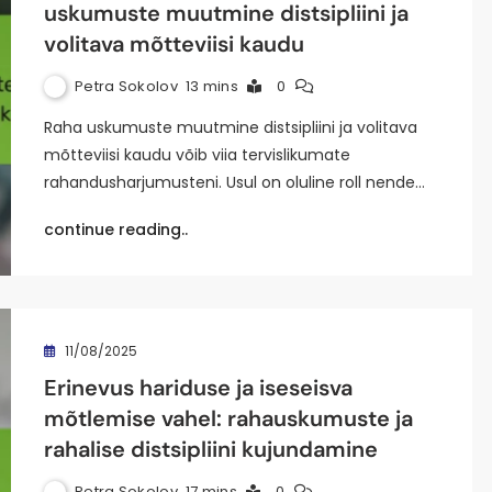
uskumuste muutmine distsipliini ja
volitava mõtteviisi kaudu
Petra Sokolov
13 mins
0
Raha uskumuste muutmine distsipliini ja volitava
mõtteviisi kaudu võib viia tervislikumate
rahandusharjumusteni. Usul on oluline roll nende…
continue reading..
11/08/2025
Erinevus hariduse ja iseseisva
mõtlemise vahel: rahauskumuste ja
rahalise distsipliini kujundamine
Petra Sokolov
17 mins
0