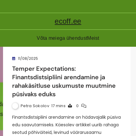
ecoff.ee
Võta meiega ühendust
Meist
11/08/2025
Temper Expectations:
Finantsdistsipliini arendamine ja
rahakäsitluse uskumuste muutmine
püsivaks eduks
Petra Sokolov
17 mins
0
Finantsdistsipliini arendamine on hädavajalik püsiva
edu saavutamiseks. Käesolev artikkel uurib rahaga
seotud põhiväiteid, levinud väärarusaamu