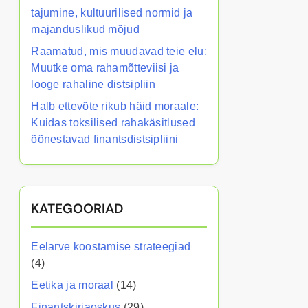
tajumine, kultuurilised normid ja
majanduslikud mõjud
Raamatud, mis muudavad teie elu:
Muutke oma rahamõtteviisi ja
looge rahaline distsipliin
Halb ettevõte rikub häid moraale:
Kuidas toksilised rahakäsitlused
õõnestavad finantsdistsipliini
KATEGOORIAD
Eelarve koostamise strateegiad
(4)
Eetika ja moraal
(14)
Finantskirjaoskus
(29)