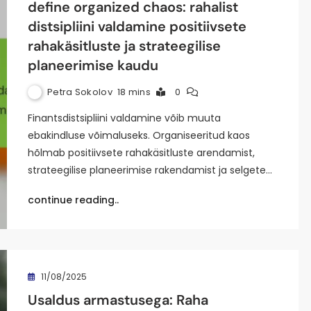
define organized chaos: rahalist
distsipliini valdamine positiivsete
rahakäsitluste ja strateegilise
planeerimise kaudu
Petra Sokolov
18 mins
0
Finantsdistsipliini valdamine võib muuta
ebakindluse võimaluseks. Organiseeritud kaos
hõlmab positiivsete rahakäsitluste arendamist,
strateegilise planeerimise rakendamist ja selgete…
continue reading..
11/08/2025
Usaldus armastusega: Raha