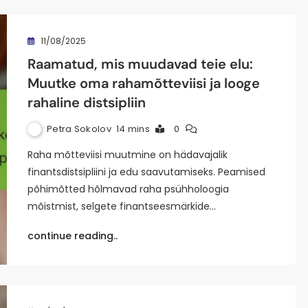
11/08/2025
Raamatud, mis muudavad teie elu:
Muutke oma rahamõtteviisi ja looge
rahaline distsipliin
Petra Sokolov
14 mins
0
Raha mõtteviisi muutmine on hädavajalik
finantsdistsipliini ja edu saavutamiseks. Peamised
põhimõtted hõlmavad raha psühholoogia
mõistmist, selgete finantseesmärkide…
continue reading..