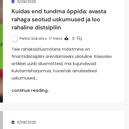
11/08/2025
Kuidas end tundma õppida: avasta
rahaga seotud uskumused ja loo
rahaline distsipliin
Petra Sokolov
17 mins
0
Teie rahakäsitlusmõtete mõistmine on
finantsdistsipliini arendamiseks ülioluline. Käesolev
artikkel uurib alusmõtteid, mis kujundavad
kulutamisharjumusi, tuvastab ainulaadsed
uskumused,…
continue reading..
11/08/2025