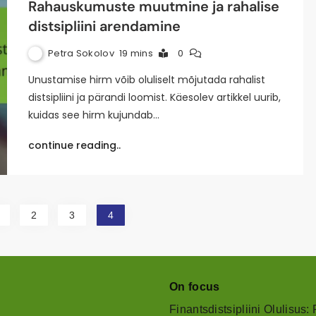
Rahauskumuste muutmine ja rahalise
distsipliini arendamine
Petra Sokolov
19 mins
0
Unustamise hirm võib oluliselt mõjutada rahalist
distsipliini ja pärandi loomist. Käesolev artikkel uurib,
kuidas see hirm kujundab…
continue reading..
2
3
4
On focus
Finantsdistsipliini Olulisu