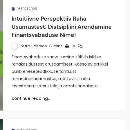
16/07/2025
Intuitiivne Perspektiiv Raha
Usumustest: Distsipliini Arendamine
Finantsvabaduse Nimel
Petra Sokolov
17 mins
0
Finantsvabaduse saavutamine sõltub isiklike
rahakäsitlustest arusaamisest. Käesolev artikkel
uurib eneseteadlikkuse tähtsust
rahandusharjumustes, mõtteviisi mõju
investeerimisotsustele ja emotsionaalsete…
continue reading..