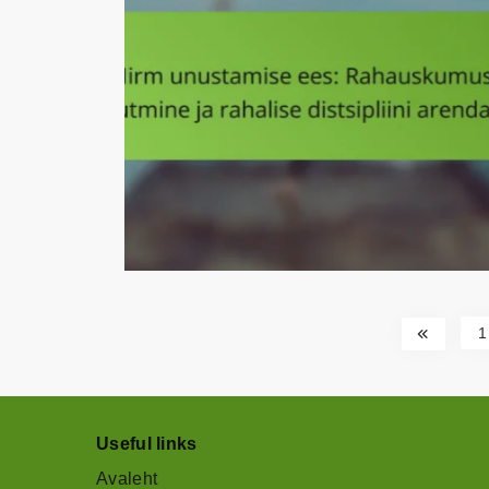
1
Useful links
Avaleht