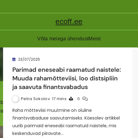
ecoff.ee
Võta meiega ühendust
Meist
23/07/2025
Parimad eneseabi raamatud naistele:
Muuda rahamõtteviisi, loo distsipliin
ja saavuta finantsvabadus
Petra Sokolov
17 mins
0
Raha mõtteviisi muutmine on oluline
finantsvabaduse saavutamiseks. Käesolev artikkel
uurib parimaid eneseabi raamatuid naistele, mis
keskenduvad piiravate…