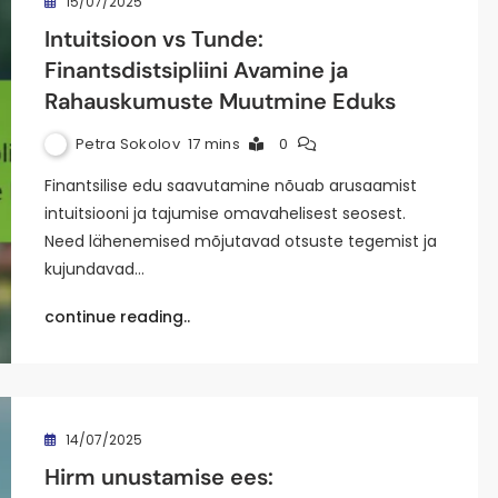
15/07/2025
Intuitsioon vs Tunde:
Finantsdistsipliini Avamine ja
Rahauskumuste Muutmine Eduks
Petra Sokolov
17 mins
0
Finantsilise edu saavutamine nõuab arusaamist
intuitsiooni ja tajumise omavahelisest seosest.
Need lähenemised mõjutavad otsuste tegemist ja
kujundavad…
continue reading..
14/07/2025
Hirm unustamise ees: