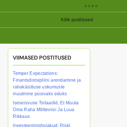
< < < <
Kõik postitused
VIIMASED POSTITUSED
Temper Expectations:
Finantsdistsipliini arendamine ja
rahakäsitluse uskumuste
muutmine püsivaks eduks
Iseseisvuse Tsitaadid, Et Muuta
Oma Raha Mõtteviisi Ja Luua
Rikkaus
Investeerimishoiakud: Riski