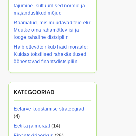
tajumine, kultuurilised normid ja
majanduslikud mõjud
Raamatud, mis muudavad teie elu:
Muutke oma rahamõtteviisi ja
looge rahaline distsipliin
Halb ettevõte rikub häid moraale:
Kuidas toksilised rahakäsitlused
õõnestavad finantsdistsipliini
KATEGOORIAD
Eelarve koostamise strateegiad
(4)
Eetika ja moraal
(14)
Finantskirjaoskus
(29)