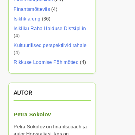
Finantsmõtteviis
(4)
Isiklik areng
(36)
Isikliku Raha Halduse Distsipliin
(4)
Kultuurilised perspektiivid rahale
(4)
Rikkuse Loomise Põhimõtted
(4)
AUTOR
Petra Sokolov
Petra Sokolov on finantscoach ja
autor Horvaatiast, kes on