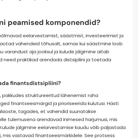
liini peamised komponendid?
hõlmavad eelarvestamist, säästmist, investeerimist ja
t jaotad vahendeid tõhusalt, samas kui säästmine loob
u varandust aja jooksul ja kulude jälgimine aitab
 need praktikad arendada distsipliini ja toetada
a finantsdistsipliini?
i, pakkudes struktureeritud lähenemist raha
ed finantseesmärgid ja prioriseerida kulutusi. Hästi
lsioste, tagades, et vahendid suunatakse
 Selle tulemusena arendavad inimesed harjumusi, mis
. Kulude jälgimine eelarvestamise kaudu võib paljastada
, mis vastavad finantseesmärkidele. See protsess