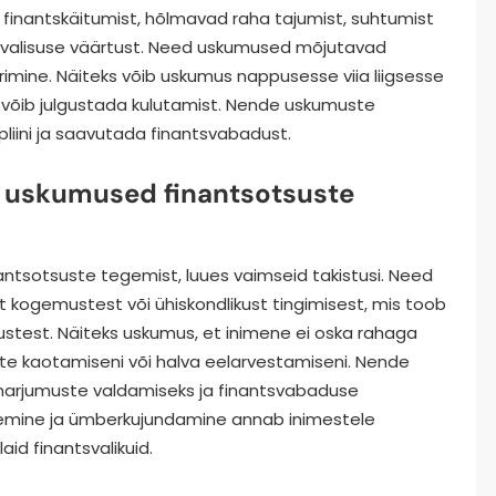
finantskäitumist, hõlmavad raha tajumist, suhtumist
urvalisuse väärtust. Need uskumused mõjutavad
imine. Näiteks võib uskumus nappusesse viia liigsesse
 võib julgustada kulutamist. Nende uskumuste
liini ja saavutada finantsvabadust.
d uskumused finantsotsuste
nantsotsuste tegemist, luues vaimseid takistusi. Need
kogemustest või ühiskondlikust tingimisest, mis toob
lustest. Näiteks uskumus, et inimene ei oska rahaga
ste kaotamiseni või halva eelarvestamiseni. Nende
harjumuste valdamiseks ja finantsvabaduse
lemine ja ümberkujundamine annab inimestele
id finantsvalikuid.