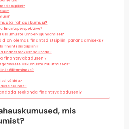
omponendid?
tsdistsipliini?
misel?
umusi?
d muuta rahauskumusi?
a finantsperspektiive?
sed uskumuste ümberkujundamisel?
id on olemas finantsdistsipliini parandamiseks?
 finantsdistsipliini?
ta finantsfookust säilitada?
ia finantsvabaduseni?
negatiivsete uskumuste muutmiseks?
iini säilitamiseks?
misel vältida?
aduse suunas?
arandada teekonda finantsvabaduseni?
 rahauskumused, mis
umist?