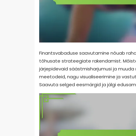
Finantsvabaduse saavutamine nõuab rahaus
tõhusate strateegiate rakendamist. Mõista
järjepidevaid säästmisharjumusi ja muuda 
meetodeid, nagu visualiseerimine ja vastutu
Saavuta selged eesmärgid ja jälgi edusamm