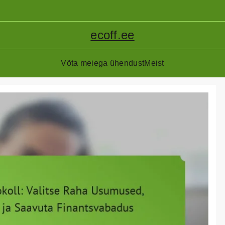
ecoff.ee
Võta meiega ühendust
Meist