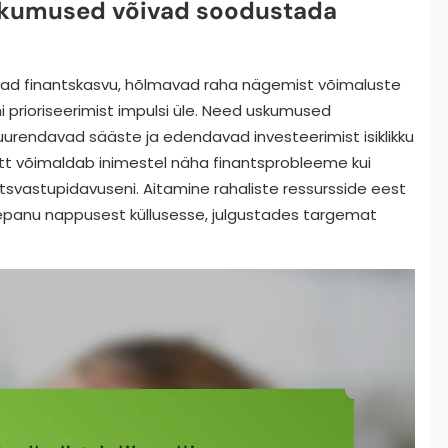
uskumused võivad soodustada
vad finantskasvu, hõlmavad raha nägemist võimaluste
ini prioriseerimist impulsi üle. Need uskumused
suurendavad sääste ja edendavad investeerimist isiklikku
t võimaldab inimestel näha finantsprobleeme kui
tsvastupidavuseni. Aitamine rahaliste ressursside eest
lepanu nappusest küllusesse, julgustades targemat