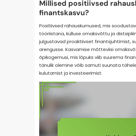
Millised positiivsed raha
finantskasvu?
Positiivsed rahauskumused, mis soodusta
tööriistana, külluse omaksvõttu ja distsipli
julgustavad proaktiivset finantsjuhtimist, 
arengusse. Kasvamise mõtteviisi omaksvõt
õpikogemusi, mis lõpuks viib suurema finan
tänulik olemine võib samuti suunata tähe
kulutamist ja investeerimist.