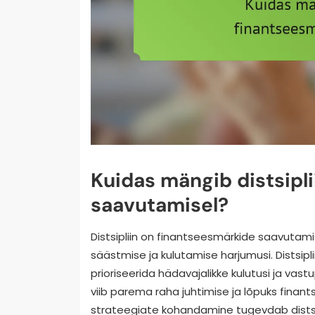
Kuidas mängib distsipli
saavutamisel?
Distsipliin on finantseesmärkide saavutami
säästmise ja kulutamise harjumusi. Distsipl
prioriseerida hädavajalikke kulutusi ja vas
viib parema raha juhtimise ja lõpuks fina
strateegiate kohandamine tugevdab distsipl