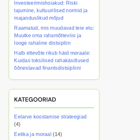
Investeerimishoiakud: Riski
tajumine, kultuurilised normid ja
majanduslikud mõjud
Raamatud, mis muudavad teie elu:
Muutke oma rahamõtteviisi ja
looge rahaline distsipliin
Halb ettevõte rikub häid moraale:
Kuidas toksilised rahakäsitlused
õõnestavad finantsdistsipliini
KATEGOORIAD
Eelarve koostamise strateegiad
(4)
Eetika ja moraal
(14)