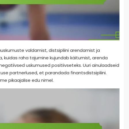
kumuste valdamist, distsipliini arendamist ja
, kuidas raha tajumine kujundab käitumist, arenda
negatiivsed uskumused positiivseteks. Uuri ainulaadseid
se partnerlused, et parandada finantsdistsipliini.
e pikaajalise edu nimel.