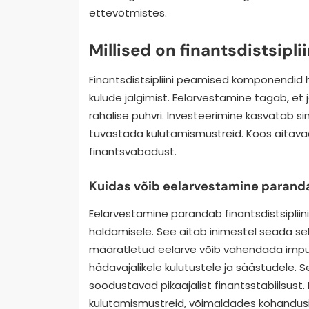
ettevõtmistes.
Millised on finantsdistsip
Finantsdistsipliini peamised komponendid 
kulude jälgimist. Eelarvestamine tagab, e
rahalise puhvri. Investeerimine kasvatab sin
tuvastada kulutamismustreid. Koos aitavad
finantsvabadust.
Kuidas võib eelarvestamine parandad
Eelarvestamine parandab finantsdistsipliin
haldamisele. See aitab inimestel seada selg
määratletud eelarve võib vähendada impu
hädavajalikele kulutustele ja säästudele.
soodustavad pikaajalist finantsstabiilsust
kulutamismustreid, võimaldades kohandusi