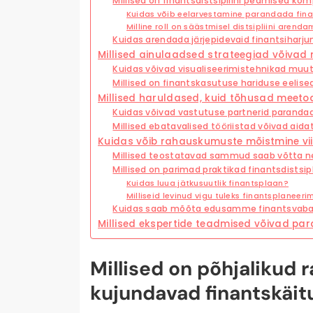
Millised on finantsdistsipliini peamised k
Kuidas võib eelarvestamine parandada finan
Milline roll on säästmisel distsipliini arenda
Kuidas arendada järjepidevaid finantsiharj
Millised ainulaadsed strateegiad võiva
Kuidas võivad visualiseerimistehnikad muut
Millised on finantskasutuse hariduse eeli
Millised haruldased, kuid tõhusad meetod
Kuidas võivad vastutuse partnerid parandada
Millised ebatavalised tööriistad võivad aida
Kuidas võib rahauskumuste mõistmine vi
Millised teostatavad sammud saab võtta 
Millised on parimad praktikad finantsdistsipl
Kuidas luua jätkusuutlik finantsplaan?
Milliseid levinud vigu tuleks finantsplaneeri
Kuidas saab mõõta edusamme finantsvab
Millised ekspertide teadmised võivad p
Millised on põhjalikud
kujundavad finantskäit