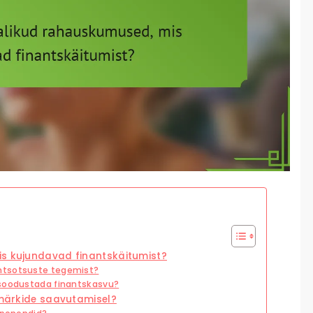
is kujundavad finantskäitumist?
ntsotsuste tegemist?
 soodustada finantskasvu?
esmärkide saavutamisel?