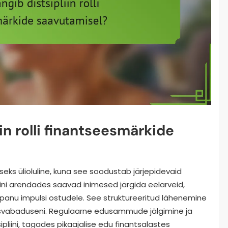
in rolli finantseesmärkide
seks ülioluline, kuna see soodustab järjepidevaid
iini arendades saavad inimesed järgida eelarveid,
tupanu impulsi ostudele. See struktureeritud lähenemine
ntsvabaduseni. Regulaarne edusammude jälgimine ja
iini, tagades pikaajalise edu finantsalastes