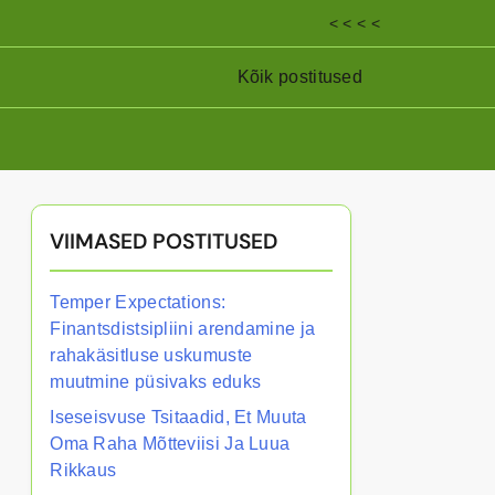
< < < <
Kõik postitused
VIIMASED POSTITUSED
Temper Expectations:
Finantsdistsipliini arendamine ja
rahakäsitluse uskumuste
muutmine püsivaks eduks
Iseseisvuse Tsitaadid, Et Muuta
Oma Raha Mõtteviisi Ja Luua
Rikkaus