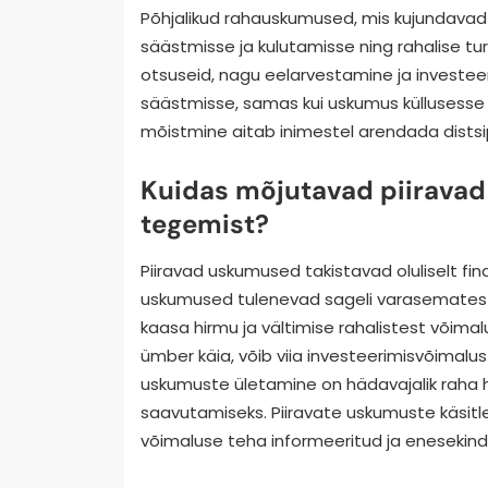
Põhjalikud rahauskumused, mis kujundavad 
säästmisse ja kulutamisse ning rahalise t
otsuseid, nagu eelarvestamine ja investeer
säästmisse, samas kui uskumus küllusesse
mõistmine aitab inimestel arendada distsip
Kuidas mõjutavad piirava
tegemist?
Piiravad uskumused takistavad oluliselt fi
uskumused tulenevad sageli varasematest 
kaasa hirmu ja vältimise rahalistest võima
ümber käia, võib viia investeerimisvõimalu
uskumuste ületamine on hädavajalik raha 
saavutamiseks. Piiravate uskumuste käsit
võimaluse teha informeeritud ja enesekindla