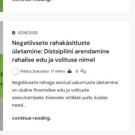
11/08/2025
Negatiivsete rahakäsitluste
ületamine: Distsipliini arendamine
rahalise edu ja volituse nimel
Petra Sokolov
17 mins
0
Negatiivsete rahaga seotud uskumuste ületamine
on oluline finantsilise edu ja volituste
saavutamiseks. Käesolev artikkel uurib, kuidas
need…
continue reading..