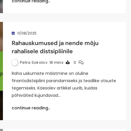
continue reading..
11/08/2025
Rahauskumused ja nende mõju
rahalisele distsipliinile
Petra Sokolov
18 mins
0
Raha uskumiste mõistmine on oluline
finantsdistsipliini parandamiseks ja teadlike otsuste
tegemiseks. Käesolev artikkel uurib, kuidas
põhiväited kujundavad…
continue reading..