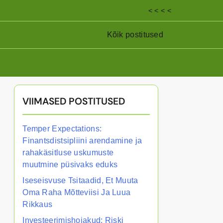
< < < <
Kõik postitused
VIIMASED POSTITUSED
Temper Expectations:
Finantsdistsipliini arendamine ja
rahakäsitluse uskumuste
muutmine püsivaks eduks
Iseseisvuse Tsitaadid, Et Muuta
Oma Raha Mõtteviisi Ja Luua
Rikkaus
Investeerimishoiakud: Riski