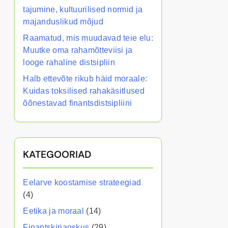
tajumine, kultuurilised normid ja
majanduslikud mõjud
Raamatud, mis muudavad teie elu:
Muutke oma rahamõtteviisi ja
looge rahaline distsipliin
Halb ettevõte rikub häid moraale:
Kuidas toksilised rahakäsitlused
õõnestavad finantsdistsipliini
KATEGOORIAD
Eelarve koostamise strateegiad
(4)
Eetika ja moraal
(14)
Finantskirjaoskus
(29)