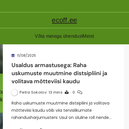
ecoff.ee
Võta meiega ühendust
Meist
11/08/2025
Usaldus armastusega: Raha
uskumuste muutmine distsipliini ja
volitava mõtteviisi kaudu
Petra Sokolov
13 mins
0
Raha uskumuste muutmine distsipliini ja volitava
mõtteviisi kaudu võib viia tervislikumate
rahandusharjumusteni. Usul on oluline roll nende…