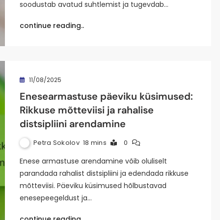
soodustab avatud suhtlemist ja tugevdab…
continue reading..
11/08/2025
Enesearmastuse päeviku küsimused:
Rikkuse mõtteviisi ja rahalise
distsipliini arendamine
Petra Sokolov
18 mins
0
Enese armastuse arendamine võib oluliselt
parandada rahalist distsipliini ja edendada rikkuse
mõtteviisi. Päeviku küsimused hõlbustavad
enesepeegeldust ja…
continue reading..