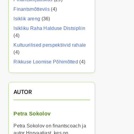
Finantsmõtteviis
(4)
Isiklik areng
(36)
Isikliku Raha Halduse Distsipliin
(4)
Kultuurilised perspektiivid rahale
(4)
Rikkuse Loomise Põhimõtted
(4)
AUTOR
Petra Sokolov
Petra Sokolov on finantscoach ja
autor Horvaatiast, kes on