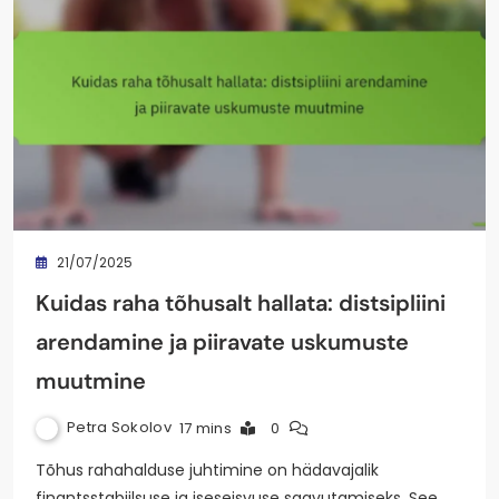
21/07/2025
Kuidas raha tõhusalt hallata: distsipliini
arendamine ja piiravate uskumuste
muutmine
Petra Sokolov
17 mins
0
Tõhus rahahalduse juhtimine on hädavajalik
finantsstabiilsuse ja iseseisvuse saavutamiseks. See