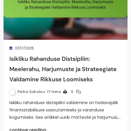
11/07/2025
Isikliku Rahanduse Distsipliin:
Meelerahu, Harjumuste ja Strateegiate
Valdamine Rikkuse Loomiseks
Petra Sokolov
17 mins
0
Isikliku rahanduse distsipliini valdamine on hädavajalik
finantsstabiilsuse saavutamiseks ja varanduse
kogumiseks. See artikkel uurib mõtteviisi ja harjumusi,…
continue reading..