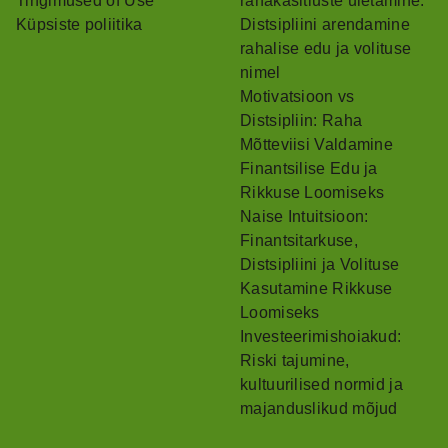
Tingimused of Use
rahakäsitluste ületamine:
Küpsiste poliitika
Distsipliini arendamine
rahalise edu ja volituse
nimel
Motivatsioon vs
Distsipliin: Raha
Mõtteviisi Valdamine
Finantsilise Edu ja
Rikkuse Loomiseks
Naise Intuitsioon:
Finantsitarkuse,
Distsipliini ja Volituse
Kasutamine Rikkuse
Loomiseks
Investeerimishoiakud:
Riski tajumine,
kultuurilised normid ja
majanduslikud mõjud