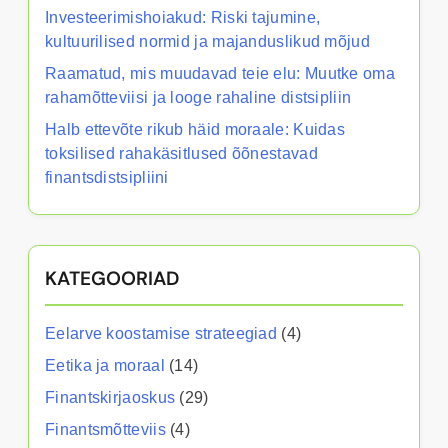
Investeerimishoiakud: Riski tajumine,
kultuurilised normid ja majanduslikud mõjud
Raamatud, mis muudavad teie elu: Muutke oma
rahamõtteviisi ja looge rahaline distsipliin
Halb ettevõte rikub häid moraale: Kuidas
toksilised rahakäsitlused õõnestavad
finantsdistsipliini
KATEGOORIAD
Eelarve koostamise strateegiad
(4)
Eetika ja moraal
(14)
Finantskirjaoskus
(29)
Finantsmõtteviis
(4)