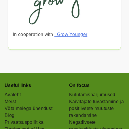
In cooperation with
I Grow Younger
Useful links
On focus
Avaleht
Kulutamisharjumused:
Meist
Käivitajate tuvastamine ja
Võta meiega ühendust
positiivsete muutuste
Blogi
rakendamine
Privaatsuspoliitika
Negatiivsete