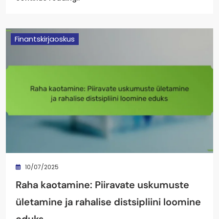
Finantskirjaoskus
10/07/2025
Raha kaotamine: Piiravate uskumuste
ületamine ja rahalise distsipliini loomine
eduks