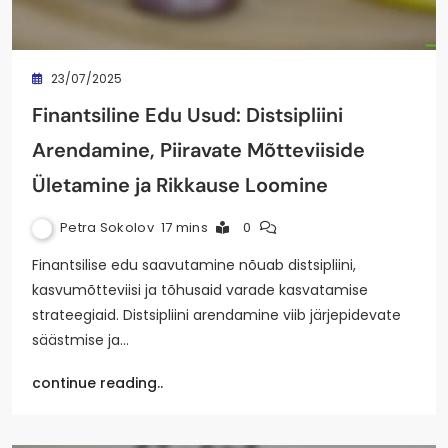
23/07/2025
Finantsiline Edu Usud: Distsipliini
Arendamine, Piiravate Mõtteviiside
Ületamine ja Rikkause Loomine
Petra Sokolov
17 mins
0
Finantsilise edu saavutamine nõuab distsipliini,
kasvumõtteviisi ja tõhusaid varade kasvatamise
strateegiaid. Distsipliini arendamine viib järjepidevate
säästmise ja…
continue reading..