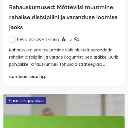
Rahauskumused: Mõtteviisi muutmine
rahalise distsipliini ja varanduse loomise
jaoks
Petra Sokolov
17 mins
0
Rahauskumuste muutmine võib oluliselt parandada
rahalist distsipliini ja varade kogumist. See artikkel uurib
põhjalikke rahauskumusi, tõhusaid strateegiaid…
continue reading..
Finantskirjaoskus