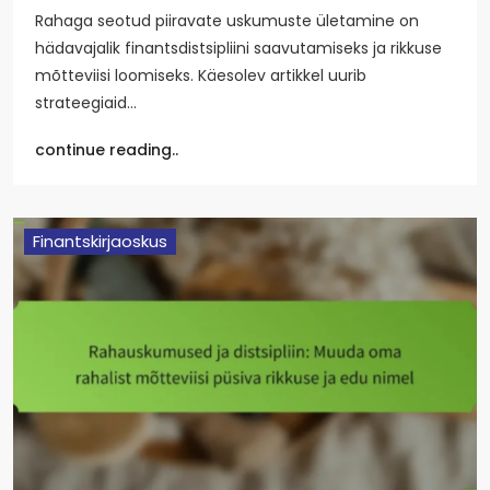
Rahaga seotud piiravate uskumuste ületamine on
hädavajalik finantsdistsipliini saavutamiseks ja rikkuse
mõtteviisi loomiseks. Käesolev artikkel uurib
strateegiaid…
continue reading..
Finantskirjaoskus