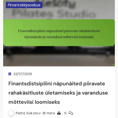
Finantskirjaoskus
22/07/2025
Finantsdistsipliini näpunäited piiravate
rahakäsitluste ületamiseks ja varanduse
mõtteviisi loomiseks
Petra Sokolov
18 mins
0