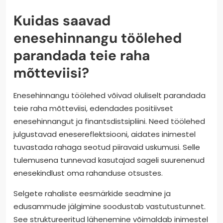
Kuidas saavad
enesehinnangu töölehed
parandada teie raha
mõtteviisi?
Enesehinnangu töölehed võivad oluliselt parandada
teie raha mõtteviisi, edendades positiivset
enesehinnangut ja finantsdistsipliini. Need töölehed
julgustavad enesereflektsiooni, aidates inimestel
tuvastada rahaga seotud piiravaid uskumusi. Selle
tulemusena tunnevad kasutajad sageli suurenenud
enesekindlust oma rahanduse otsustes.
Selgete rahaliste eesmärkide seadmine ja
edusammude jälgimine soodustab vastutustunnet.
See struktureeritud lähenemine võimaldab inimestel