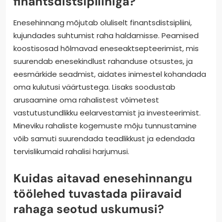
finantsdistsipliiniga?
Enesehinnang mõjutab oluliselt finantsdistsipliini,
kujundades suhtumist raha haldamisse. Peamised
koostisosad hõlmavad eneseaktsepteerimist, mis
suurendab enesekindlust rahanduse otsustes, ja
eesmärkide seadmist, aidates inimestel kohandada
oma kulutusi väärtustega. Lisaks soodustab
arusaamine oma rahalistest võimetest
vastutustundlikku eelarvestamist ja investeerimist.
Mineviku rahaliste kogemuste mõju tunnustamine
võib samuti suurendada teadlikkust ja edendada
tervislikumaid rahalisi harjumusi.
Kuidas aitavad enesehinnangu
töölehed tuvastada piiravaid
rahaga seotud uskumusi?