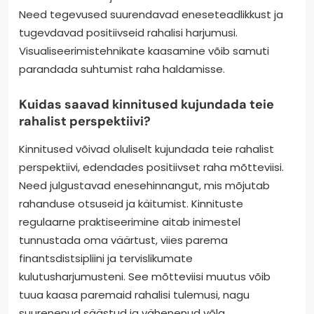
Need tegevused suurendavad eneseteadlikkust ja
tugevdavad positiivseid rahalisi harjumusi.
Visualiseerimistehnikate kaasamine võib samuti
parandada suhtumist raha haldamisse.
Kuidas saavad kinnitused kujundada teie
rahalist perspektiivi?
Kinnitused võivad oluliselt kujundada teie rahalist
perspektiivi, edendades positiivset raha mõtteviisi.
Need julgustavad enesehinnangut, mis mõjutab
rahanduse otsuseid ja käitumist. Kinnituste
regulaarne praktiseerimine aitab inimestel
tunnustada oma väärtust, viies parema
finantsdistsipliini ja tervislikumate
kulutusharjumusteni. See mõtteviisi muutus võib
tuua kaasa paremaid rahalisi tulemusi, nagu
suurenenud säästud ja vähenenud võlg.