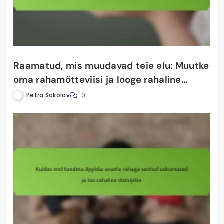
Petra Sokolov
0
Raamatud, mis muudavad teie elu: Muutke
oma rahamõtteviisi ja looge rahaline
distsipliin
Petra Sokolov
0