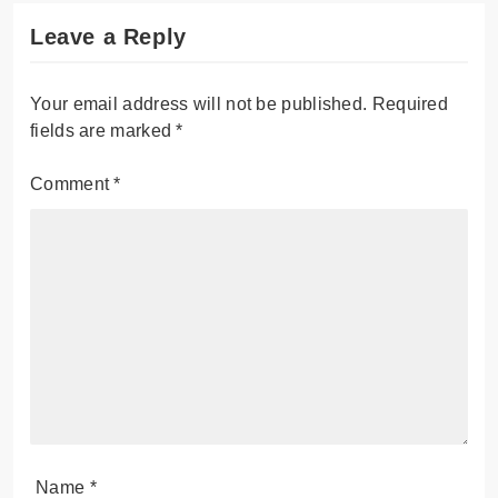
ÜLETAMINE JA RAHALISE VABADUSE
SAAVUTAMINE
11/08/2025
FINANTSIHARJUMUSED: DISTSIPLIINI JA
POSITIIVSETE USUKÄITUMISTE ARENDAMINE
PÜSIVA RIKKUSE EDUKS
Leave a Reply
Your email address will not be published.
Required
fields are marked
*
Comment
*