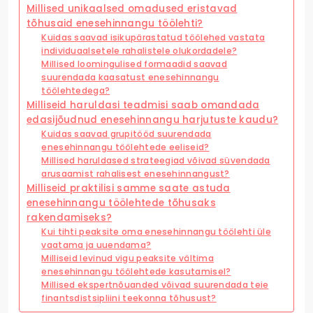
Millised unikaalsed omadused eristavad
tõhusaid enesehinnangu töölehti?
Kuidas saavad isikupärastatud töölehed vastata
individuaalsetele rahalistele olukordadele?
Millised loomingulised formaadid saavad
suurendada kaasatust enesehinnangu
töölehtedega?
Milliseid haruldasi teadmisi saab omandada
edasijõudnud enesehinnangu harjutuste kaudu?
Kuidas saavad grupitööd suurendada
enesehinnangu töölehtede eeliseid?
Millised haruldased strateegiad võivad süvendada
arusaamist rahalisest enesehinnangust?
Milliseid praktilisi samme saate astuda
enesehinnangu töölehtede tõhusaks
rakendamiseks?
Kui tihti peaksite oma enesehinnangu töölehti üle
vaatama ja uuendama?
Milliseid levinud vigu peaksite vältima
enesehinnangu töölehtede kasutamisel?
Millised ekspertnõuanded võivad suurendada teie
finantsdistsipliini teekonna tõhusust?