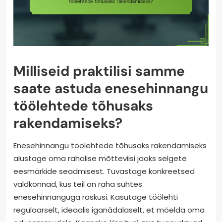
vaate rahalistele eesmärkidele, tugevdades seost
teie rahaliste eesmärkidega.
Milliseid praktilisi samme
saate astuda enesehinnangu
töölehtede tõhusaks
rakendamiseks?