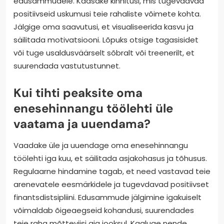
Enesehinnangu töölehtede tõhusaks rakendamiseks
alustage oma rahalise mõtteviisi jaoks selgete
eesmärkide seadmisest. Tuvastage konkreetsed
valdkonnad, kus teil on raha suhtes
enesehinnanguga raskusi. Kasutage töölehti
regulaarselt, ideaalis iganädalaselt, et mõelda oma
edusammudele. Kaasake kinnitusi, mis tugevdavad
positiivseid uskumusi teie rahaliste võimete kohta.
Jälgige oma saavutusi, et visualiseerida kasvu ja
säilitada motivatsiooni. Lõpuks otsige tagasisidet
või tuge usaldusväärselt sõbralt või treenerilt, et
suurendada vastutustunnet.
Kui tihti peaksite oma
enesehinnangu töölehti üle
vaatama ja uuendama?