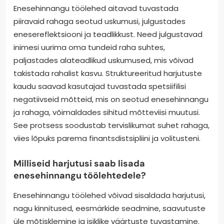
Enesehinnangu töölehed aitavad tuvastada
piiravaid rahaga seotud uskumusi, julgustades
enesereflektsiooni ja teadlikkust. Need julgustavad
inimesi uurima oma tundeid raha suhtes,
paljastades alateadlikud uskumused, mis võivad
takistada rahalist kasvu. Struktureeritud harjutuste
kaudu saavad kasutajad tuvastada spetsiifilisi
negatiivseid mõtteid, mis on seotud enesehinnangu
ja rahaga, võimaldades sihitud mõtteviisi muutusi.
See protsess soodustab tervislikumat suhet rahaga,
viies lõpuks parema finantsdistsipliini ja volitusteni.
Milliseid harjutusi saab lisada
enesehinnangu töölehtedele?
Enesehinnangu töölehed võivad sisaldada harjutusi,
nagu kinnitused, eesmärkide seadmine, saavutuste
üle mõtisklemine ja isiklike väärtuste tuvastamine.