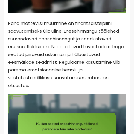
Raha mõtteviisi muutmine on finantsdistsipliini
saavutamiseks ülioluline. Enesehinnangu töölehed
suurendavad enesehinnangut ja soodustavad
enesereflektsiooni. Need aitavad tuvastada rahaga
seotud piiravaid uskumusi ja hõlbustavad
eesmärkide seadmist. Regulaarne kasutamine viib
parema emotsionaalse heaolu ja
vastutustundlikkuse saavutamiseni rahanduse
otsustes.