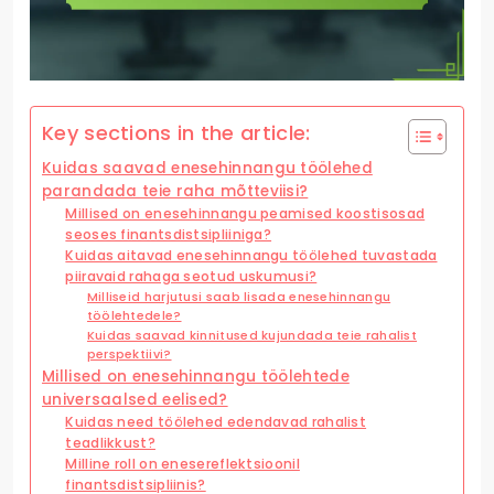
Key sections in the article:
Kuidas saavad enesehinnangu töölehed
parandada teie raha mõtteviisi?
Millised on enesehinnangu peamised koostisosad
seoses finantsdistsipliiniga?
Kuidas aitavad enesehinnangu töölehed tuvastada
piiravaid rahaga seotud uskumusi?
Milliseid harjutusi saab lisada enesehinnangu
töölehtedele?
Kuidas saavad kinnitused kujundada teie rahalist
perspektiivi?
Millised on enesehinnangu töölehtede
universaalsed eelised?
Kuidas need töölehed edendavad rahalist
teadlikkust?
Milline roll on enesereflektsioonil
finantsdistsipliinis?