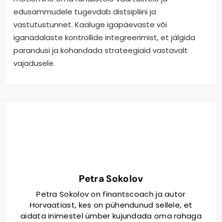
Finantsdistsipliini teekonna tõhususe
suurendamiseks keskenduge enesehinnangu
töölehtedele, mis kujundavad teie raha mõtteviisi.
Need töölehed aitavad tuvastada piiravaid
uskumusi, edendada positiivseid kinnitusi ja luua
teostatavaid rahalisi eesmärke. Regulaarne
mõtlemine oma rahalistele väärtustele ja
edusammudele tugevdab distsipliini ja
vastutustunnet. Kaaluge igapäevaste või
iganädalaste kontrollide integreerimist, et jälgida
parandusi ja kohandada strateegiaid vastavalt
vajadusele.