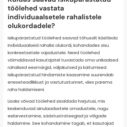
töölehed vastata
individuaalsetele rahalistele
olukordadele?
Isikupärastatud töölehed saavad tõhusalt käsitleda
individuaalseid rahalisi olukordi, kohandades sisu
konkreetsetele vajadustele. Need töölehed
võimaldavad kasutajatel tuvastada oma unikaalsed
rahalised eesmärgid, väljakutsed ja käitumised.
Isikupärastatud hindamiste kaasamine suurendab
eneseteadlikkust ja vastutustunnet, viies parema
raha haldamiseni.
Lisaks võivad töölehed sisaldada harjutusi, mis
keskenduvad ainulaadsetele omadustele, nagu
eelarvestamine, säästustrateegiad ja võlgade
haldamine. See kohandamine tagab, et kasutajad