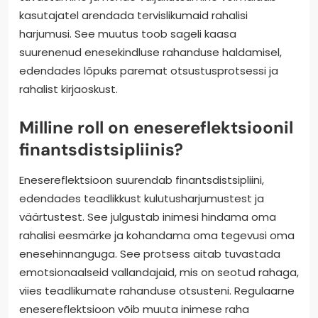
kasutajatel arendada tervislikumaid rahalisi
harjumusi. See muutus toob sageli kaasa
suurenenud enesekindluse rahanduse haldamisel,
edendades lõpuks paremat otsustusprotsessi ja
rahalist kirjaoskust.
Milline roll on enesereflektsioonil
finantsdistsipliinis?
Enesereflektsioon suurendab finantsdistsipliini,
edendades teadlikkust kulutusharjumustest ja
väärtustest. See julgustab inimesi hindama oma
rahalisi eesmärke ja kohandama oma tegevusi oma
enesehinnanguga. See protsess aitab tuvastada
emotsionaalseid vallandajaid, mis on seotud rahaga,
viies teadlikumate rahanduse otsusteni. Regulaarne
enesereflektsioon võib muuta inimese raha