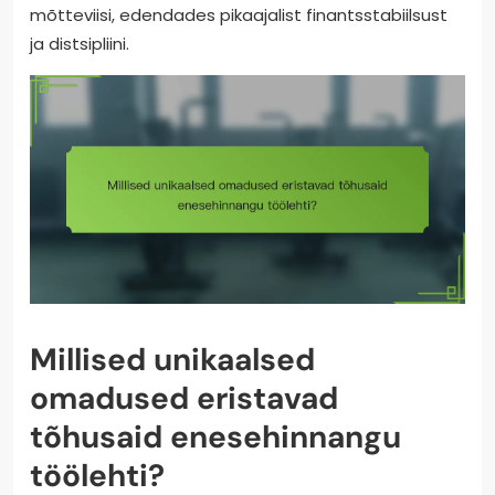
mõtteviisi, edendades pikaajalist finantsstabiilsust
ja distsipliini.
Millised unikaalsed
omadused eristavad
tõhusaid enesehinnangu
töölehti?