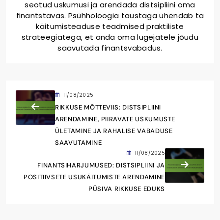
Petra Sokolov
Petra Sokolov on finantscoach ja autor
Horvaatiast, kes on pühendunud sellele, et
aidata inimestel ümber kujundada oma rahaga
seotud uskumusi ja arendada distsipliini oma
finantstavas. Psühholoogia taustaga ühendab ta
käitumisteaduse teadmised praktiliste
strateegiatega, et anda oma lugejatele jõudu
saavutada finantsvabadus.
11/08/2025
RIKKUSE MÕTTEVIIS: DISTSIPLIINI
ARENDAMINE, PIIRAVATE USKUMUSTE