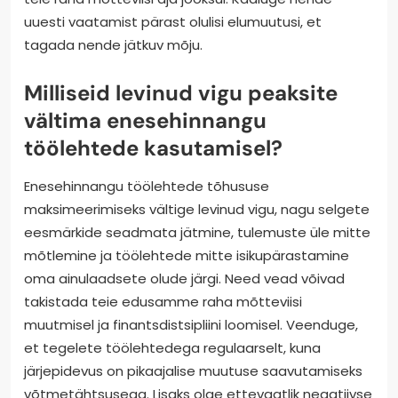
Vaadake üle ja uuendage oma enesehinnangu
töölehti iga kuu, et säilitada asjakohasus ja tõhusus.
Regulaarne hindamine tagab, et need vastavad teie
arenevatele eesmärkidele ja tugevdavad positiivset
finantsdistsipliini. Edusammude jälgimine igakuiselt
võimaldab õigeaegseid kohandusi, suurendades
teie raha mõtteviisi aja jooksul. Kaaluge nende
uuesti vaatamist pärast olulisi elumuutusi, et
tagada nende jätkuv mõju.
Milliseid levinud vigu peaksite
vältima enesehinnangu
töölehtede kasutamisel?
Enesehinnangu töölehtede tõhususe
maksimeerimiseks vältige levinud vigu, nagu selgete