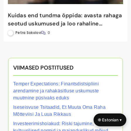
Kuidas end tundma õppida: avasta rahaga
seotud uskumused ja loo rahaline
distsipliin
Petra Sokolov
0
🌐 Estonian ▾
VIIMASED POSTITUSED