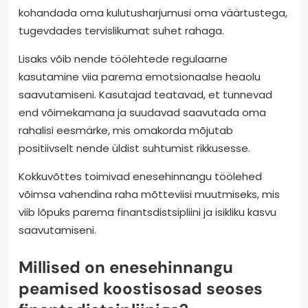
kohandada oma kulutusharjumusi oma väärtustega,
tugevdades tervislikumat suhet rahaga.
Lisaks võib nende töölehtede regulaarne
kasutamine viia parema emotsionaalse heaolu
saavutamiseni. Kasutajad teatavad, et tunnevad
end võimekamana ja suudavad saavutada oma
rahalisi eesmärke, mis omakorda mõjutab
positiivselt nende üldist suhtumist rikkusesse.
Kokkuvõttes toimivad enesehinnangu töölehed
võimsa vahendina raha mõtteviisi muutmiseks, mis
viib lõpuks parema finantsdistsipliini ja isikliku kasvu
saavutamiseni.
Millised on enesehinnangu
peamised koostisosad seoses