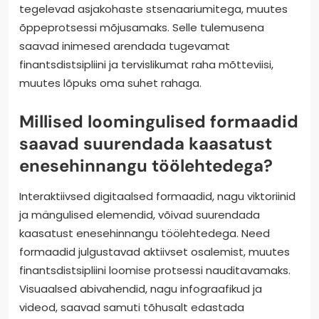
tegelevad asjakohaste stsenaariumitega, muutes
õppeprotsessi mõjusamaks. Selle tulemusena
saavad inimesed arendada tugevamat
finantsdistsipliini ja tervislikumat raha mõtteviisi,
muutes lõpuks oma suhet rahaga.
Millised loomingulised formaadid
saavad suurendada kaasatust
enesehinnangu töölehtedega?
Interaktiivsed digitaalsed formaadid, nagu viktoriinid
ja mängulised elemendid, võivad suurendada
kaasatust enesehinnangu töölehtedega. Need
formaadid julgustavad aktiivset osalemist, muutes
finantsdistsipliini loomise protsessi nauditavamaks.
Visuaalsed abivahendid, nagu infograafikud ja
videod, saavad samuti tõhusalt edastada