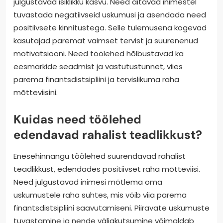
julgustavad isiklikku kasvu. Need aitavad inimestel
tuvastada negatiivseid uskumusi ja asendada need
positiivsete kinnitustega. Selle tulemusena kogevad
kasutajad paremat vaimset tervist ja suurenenud
motivatsiooni. Need töölehed hõlbustavad ka
eesmärkide seadmist ja vastutustunnet, viies
parema finantsdistsipliini ja tervislikuma raha
mõtteviisini.
Kuidas need töölehed
edendavad rahalist teadlikkust?
Enesehinnangu töölehed suurendavad rahalist
teadlikkust, edendades positiivset raha mõtteviisi.
Need julgustavad inimesi mõtlema oma
uskumustele raha suhtes, mis võib viia parema
finantsdistsipliini saavutamiseni. Piiravate uskumuste
tuvastamine ja nende väljakutsumine võimaldab