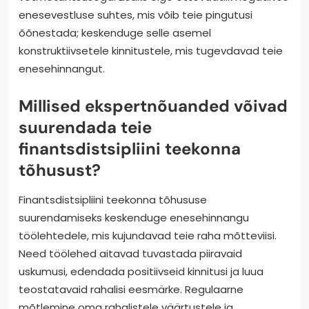
eesmärkide seadmata jätmine, tulemuste üle mitte
mõtlemine ja töölehtede mitte isikupärastamine
oma ainulaadsete olude järgi. Need vead võivad
takistada teie edusamme raha mõtteviisi
muutmisel ja finantsdistsipliini loomisel. Veenduge,
et tegelete töölehtedega regulaarselt, kuna
järjepidevus on pikaajalise muutuse saavutamiseks
võtmetähtsusega. Lisaks olge ettevaatlik negatiivse
enesevestluse suhtes, mis võib teie pingutusi
õõnestada; keskenduge selle asemel
konstruktiivsetele kinnitustele, mis tugevdavad teie
enesehinnangut.
Millised ekspertnõuanded võivad
suurendada teie
finantsdistsipliini teekonna
tõhusust?