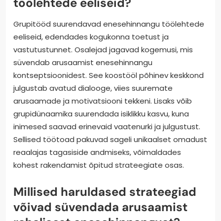
ja investeerimisotsuseid. Selle tulemusena saavad
inimesed luua distsiplineerituma rahalise
lähenemise, kohandades oma raha haldamist oma
enesehinnanguga.
Kuidas saavad grupitööd
suurendada enesehinnangu
töölehtede eeliseid?
Grupitööd suurendavad enesehinnangu töölehtede
eeliseid, edendades kogukonna toetust ja
vastutustunnet. Osalejad jagavad kogemusi, mis
süvendab arusaamist enesehinnangu
kontseptsioonidest. See koostööl põhinev keskkond
julgustab avatud dialooge, viies suuremate
arusaamade ja motivatsiooni tekkeni. Lisaks võib
grupidünaamika suurendada isiklikku kasvu, kuna
inimesed saavad erinevaid vaatenurki ja julgustust.