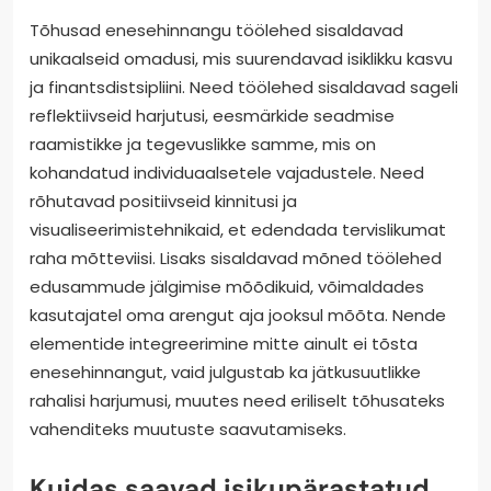
Tõhusad enesehinnangu töölehed sisaldavad
unikaalseid omadusi, mis suurendavad isiklikku kasvu
ja finantsdistsipliini. Need töölehed sisaldavad sageli
reflektiivseid harjutusi, eesmärkide seadmise
raamistikke ja tegevuslikke samme, mis on
kohandatud individuaalsetele vajadustele. Need
rõhutavad positiivseid kinnitusi ja
visualiseerimistehnikaid, et edendada tervislikumat
raha mõtteviisi. Lisaks sisaldavad mõned töölehed
edusammude jälgimise mõõdikuid, võimaldades
kasutajatel oma arengut aja jooksul mõõta. Nende
elementide integreerimine mitte ainult ei tõsta
enesehinnangut, vaid julgustab ka jätkusuutlikke
rahalisi harjumusi, muutes need eriliselt tõhusateks
vahenditeks muutuste saavutamiseks.
Kuidas saavad isikupärastatud