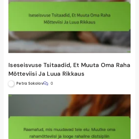
Temper Expectations: Finantsdistsipliini
arendamine ja rahakäsitluse uskumuste
muutmine püsivaks eduks
Petra Sokolov
0
Iseseisvuse Tsitaadid, Et Muuta Oma Raha
Mõtteviisi Ja Luua Rikkaus