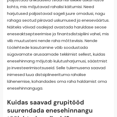
saab omandada
edasijõudnud
enesehinnangu harjutuste
kaudu?
Edasijõudnud enesehinnangu harjutused võivad
paljastada unikaalseid teadmisi isiklike uskumuste
kohta, mis mõjutavad rahalisi käitumisi. Need
harjutused paljastavad sageli juure omadusi, nagu
rahaga seotud piiravad uskumused ja eneseväärtus.
Näiteks võivad osalejad avastada haruldase seose
eneseaktsepteerimise ja finantsdistsipliini vahel, mis
viib muutusteni nende raha mõtteviisis. Nende
töölehtede kasutamine võib soodustada
sügavamate arusaamade tekkimist sellest, kuidas
enesehinnang mõjutab kulutusharjumusi, säästmist