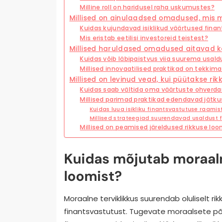
Milline roll on haridusel raha uskumustes?
Millised on ainulaadsed omadused, mis 
Kuidas kujundavad isiklikud väärtused fina
Mis eristab eetilisi investoreid teistest?
Millised haruldased omadused aitavad ka
Kuidas võib läbipaistvus viia suurema usal
Millised innovaatilised praktikad on tekkima
Millised on levinud vead, kui püütakse r
Kuidas saab vältida oma väärtuste ohverda
Millised parimad praktikad edendavad jätku
Kuidas luua isikliku finantsvastutuse raamis
Millised strateegiad suurendavad usaldust 
Millised on peamised järeldused rikkuse loo
Kuidas mõjutab moraaln
loomist?
Moraalne terviklikkus suurendab oluliselt rik
finantsvastutust. Tugevate moraalsete p