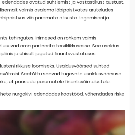
d, edendades avatud suhtlemist ja vastastikust austust.
lisemalt valmis osalema läbipaistvates aruteludes
läbipaistvus viib paremate otsuste tegemiseni ja
nants tehingutes. Inimesed on rohkem valmis
 usuvad oma partnerite terviklikkusesse. See usaldus
ipliinis ja ühiselt jagatud finantsvastutuses.
lusteni rikkuse loomiseks. Usaldusväärsed suhted
ettevõtmisi. Seetõttu saavad tugevate usaldusväärsuse
ke, et pääseda parematele finantsvõimalustele.
uhete nurgakivi, edendades koostööd, vähendades riske