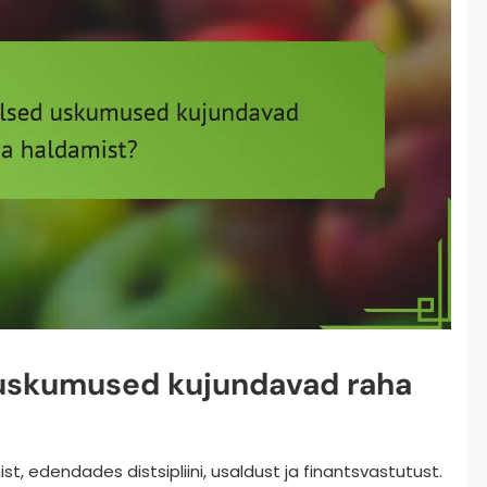
d uskumused kujundavad raha
st, edendades distsipliini, usaldust ja finantsvastutust.