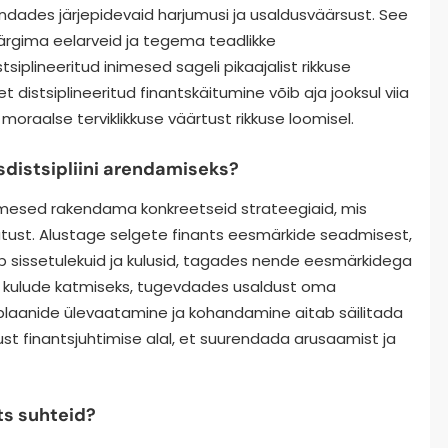
endades järjepidevaid harjumusi ja usaldusväärsust. See
 järgima eelarveid ja tegema teadlikke
siplineeritud inimesed sageli pikaajalist rikkuse
t distsiplineeritud finantskäitumine võib aja jooksul viia
raalse terviklikkuse väärtust rikkuse loomisel.
sdistsipliini arendamiseks?
inimesed rakendama konkreetseid strateegiaid, mis
utust. Alustage selgete finants eesmärkide seadmisest,
ib sissetulekuid ja kulusid, tagades nende eesmärkidega
 kulude katmiseks, tugevdades usaldust oma
plaanide ülevaatamine ja kohandamine aitab säilitada
idust finantsjuhtimise alal, et suurendada arusaamist ja
ts suhteid?