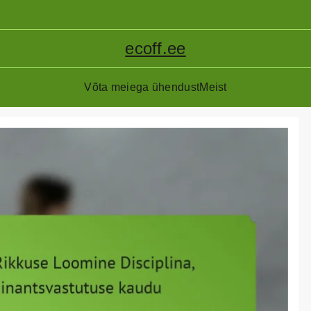
ecoff.ee
Võta meiega ühendust
Meist