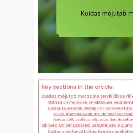
Key sections in the article:
Kuidas mõjutab moraalne terviklikkus rik
Millised on moraalse terviklikkuse peamis
Kuidas suurendab distsipliin finantsvastutu
Milliseid samme saab astuda finantsdistsip
Kuidas võib usaldus mõjutada finants suht
Millised universaalsed uskumused kujun
Kuidas mõjutavad kultuurilised perspektiivid 