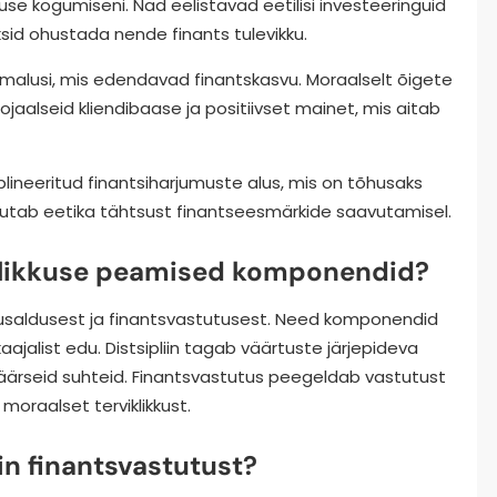
kkuse kogumiseni. Nad eelistavad eetilisi investeeringuid
iksid ohustada nende finants tulevikku.
õimalusi, mis edendavad finantskasvu. Moraalselt õigete
ojaalseid kliendibaase ja positiivset mainet, mis aitab
plineeritud finantsiharjumuste alus, mis on tõhusaks
õhutab eetika tähtsust finantseesmärkide saavutamisel.
iklikkuse peamised komponendid?
st, usaldusest ja finantsvastutusest. Need komponendid
ajalist edu. Distsipliin tagab väärtuste järjepideva
väärseid suhteid. Finantsvastutus peegeldab vastutust
moraalset terviklikkust.
in finantsvastutust?