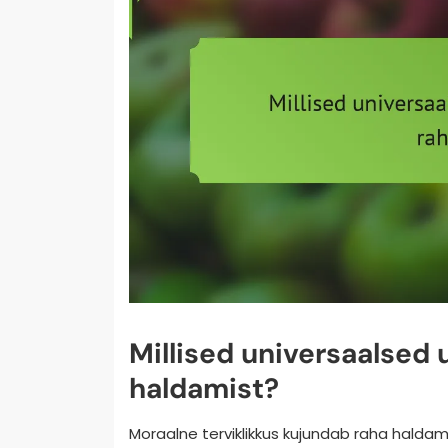
Millised universaalse
haldamist?
Moraalne terviklikkus kujundab raha haldami