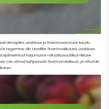
isel distsipliini, usalduse ja finantsvastutuse kaudu.
uste tegemine viib teadlike finantsvalikuteni, usalduse
iplineeritud harjumuste rolli jätkusuutlikus rikkuse
kse, mis võivad kahjustada finantsstabiilsust, ja rõhutab
ikates.