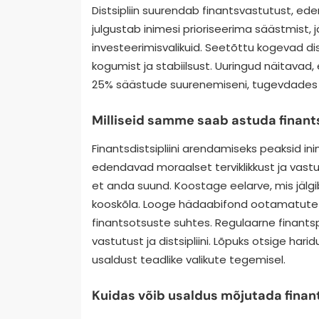
Distsipliin suurendab finantsvastutust, ed
julgustab inimesi prioriseerima säästmist,
investeerimisvalikuid. Seetõttu kogevad dist
kogumist ja stabiilsust. Uuringud näitavad, e
25% säästude suurenemiseni, tugevdades mo
Milliseid samme saab astuda finant
Finantsdistsipliini arendamiseks peaksid 
edendavad moraalset terviklikkust ja vast
et anda suund. Koostage eelarve, mis jälg
kooskõla. Looge hädaabifond ootamatute
finantsotsuste suhtes. Regulaarne finants
vastutust ja distsipliini. Lõpuks otsige har
usaldust teadlike valikute tegemisel.
Kuidas võib usaldus mõjutada finan