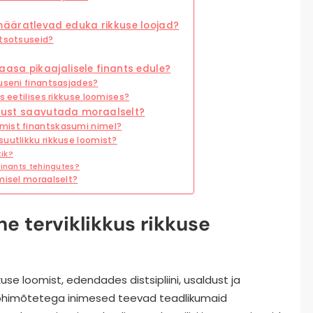
määratlevad eduka rikkuse loojad?
ntsotsuseid?
asa pikaajalisele finants edule?
duseni finantsasjades?
s eetilises rikkuse loomises?
ikkust saavutada moraalselt?
mist finantskasumi nimel?
suutlikku rikkuse loomist?
tik?
finants tehingutes?
misel moraalselt?
e terviklikkus rikkuse
kuse loomist, edendades distsipliini, usaldust ja
õhimõtetega inimesed teevad teadlikumaid