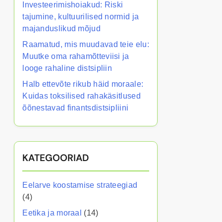
Investeerimishoiakud: Riski
tajumine, kultuurilised normid ja
majanduslikud mõjud
Raamatud, mis muudavad teie elu:
Muutke oma rahamõtteviisi ja
looge rahaline distsipliin
Halb ettevõte rikub häid moraale:
Kuidas toksilised rahakäsitlused
õõnestavad finantsdistsipliini
KATEGOORIAD
Eelarve koostamise strateegiad
(4)
Eetika ja moraal
(14)