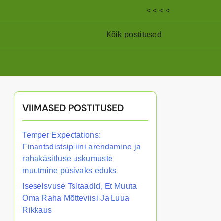
< < < <
Kõik postitused
VIIMASED POSTITUSED
Temper Expectations:
Finantsdistsipliini arendamine ja
rahakäsitluse uskumuste
muutmine püsivaks eduks
Iseseisvuse Tsitaadid, Et Muuta
Oma Raha Mõtteviisi Ja Luua
Rikkaus