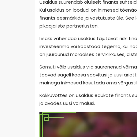
Usaldus suurendab oluliselt finants suhtei
Kui usaldus on loodud, on inimesed tõenäo
finants eesmärkide ja vastutuste üle. See 
pikaajaliste partnerlusteni.
Lisaks vähendab usaldus tajutavat riski fi
investeerima või koostööd tegema, kui nad
on juurdunud moraalses terviklikkuses, dists
Samuti võib usaldus viia suurenenud võima
toovad sageli kaasa soovitusi ja uusi äri
mainega inimesed kasutada oma võrgustik
Kokkuvõttes on usaldus edukate finants s
ja avades uusi võimalusi.