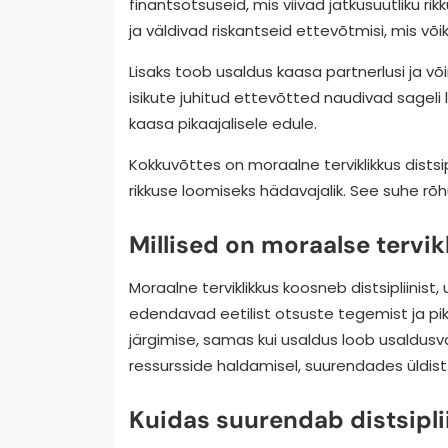
finantsotsuseid, mis viivad jätkusuutliku ri
ja väldivad riskantseid ettevõtmisi, mis võ
Lisaks toob usaldus kaasa partnerlusi ja v
isikute juhitud ettevõtted naudivad sageli l
kaasa pikaajalisele edule.
Kokkuvõttes on moraalne terviklikkus distsi
rikkuse loomiseks hädavajalik. See suhe r
Millised on moraalse terv
Moraalne terviklikkus koosneb distsipliini
edendavad eetilist otsuste tegemist ja pika
järgimise, samas kui usaldus loob usaldus
ressursside haldamisel, suurendades üldist 
Kuidas suurendab distsipli