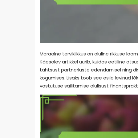
Moraalne terviklikkus on oluline rikkuse loom
Käesolev artikkel uurib, kuidas eetiline ots
tähtsust partnerluste edendamisel ning dists
kogumises. Lisaks toob see esile levinud lõ
vastutuse säilitamise olulisust finantsprakt