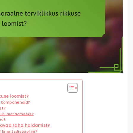
kuse loomist?
ed komponendid?
st?
liini arendamiseks?
eid?
davad raha haldamist?
finantsdistsipliini?