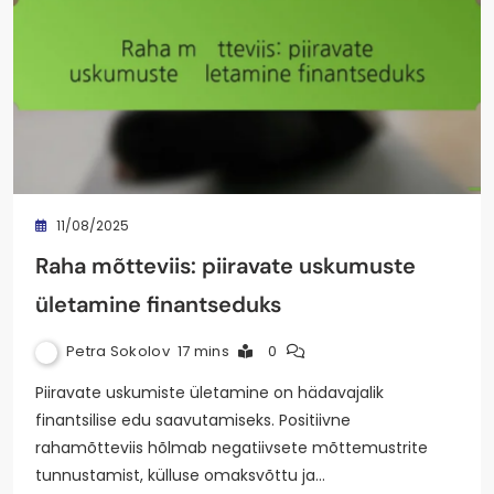
11/08/2025
Raha mõtteviis: piiravate uskumuste
ületamine finantseduks
Petra Sokolov
17 mins
0
Piiravate uskumiste ületamine on hädavajalik
finantsilise edu saavutamiseks. Positiivne
rahamõtteviis hõlmab negatiivsete mõttemustrite
tunnustamist, külluse omaksvõttu ja…