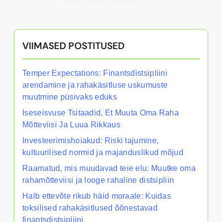
VIIMASED POSTITUSED
Temper Expectations: Finantsdistsipliini
arendamine ja rahakäsitluse uskumuste
muutmine püsivaks eduks
Iseseisvuse Tsitaadid, Et Muuta Oma Raha
Mõtteviisi Ja Luua Rikkaus
Investeerimishoiakud: Riski tajumine,
kultuurilised normid ja majanduslikud mõjud
Raamatud, mis muudavad teie elu: Muutke oma
rahamõtteviisi ja looge rahaline distsipliin
Halb ettevõte rikub häid moraale: Kuidas
toksilised rahakäsitlused õõnestavad
finantsdistsipliini