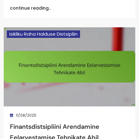
continue reading..
Isikliku Raha Halduse Distsipliin
11/08/2025
Finantsdistsipliini Arendamine
Eelarvestamise Tehnikate Abil