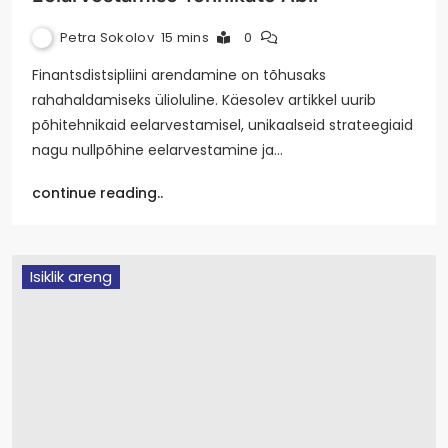
Petra Sokolov
15 mins
0
Finantsdistsipliini arendamine on tõhusaks
rahahaldamiseks ülioluline. Käesolev artikkel uurib
põhitehnikaid eelarvestamisel, unikaalseid strateegiaid
nagu nullpõhine eelarvestamine ja…
continue reading..
Isiklik areng