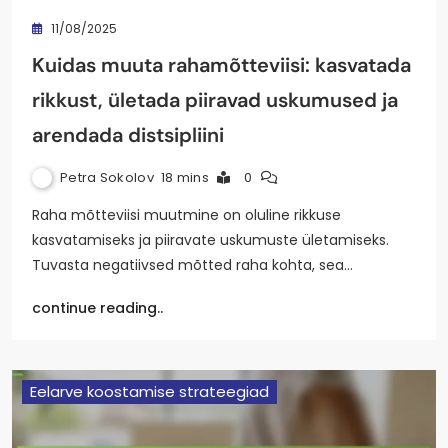
11/08/2025
Kuidas muuta rahamõtteviisi: kasvatada
rikkust, ületada piiravad uskumused ja
arendada distsipliini
Petra Sokolov
18 mins
0
Raha mõtteviisi muutmine on oluline rikkuse
kasvatamiseks ja piiravate uskumuste ületamiseks.
Tuvasta negatiivsed mõtted raha kohta, sea…
continue reading..
Eelarve koostamise strateegiad