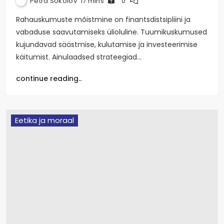
Petra Sokolov
17 mins
0
Rahauskumuste mõistmine on finantsdistsipliini ja
vabaduse saavutamiseks ülioluline. Tuumikuskumused
kujundavad säästmise, kulutamise ja investeerimise
käitumist. Ainulaadsed strateegiad…
continue reading..
Eetika ja moraal