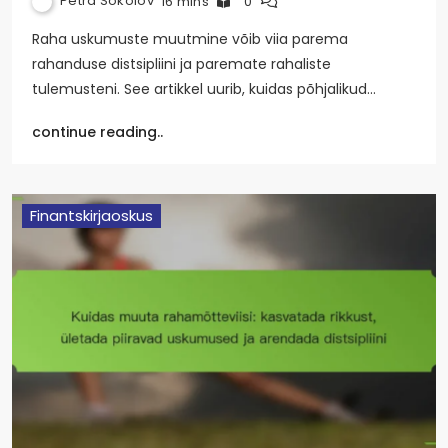
Petra Sokolov
16 mins
0
Raha uskumuste muutmine võib viia parema
rahanduse distsipliini ja paremate rahaliste
tulemusteni. See artikkel uurib, kuidas põhjalikud…
continue reading..
Finantskirjaoskus