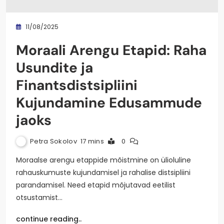
11/08/2025
Moraali Arengu Etapid: Raha
Usundite ja
Finantsdistsipliini
Kujundamine Edusammude
jaoks
Petra Sokolov
17 mins
0
Moraalse arengu etappide mõistmine on ülioluline
rahauskumuste kujundamisel ja rahalise distsipliini
parandamisel. Need etapid mõjutavad eetilist
otsustamist…
continue reading..