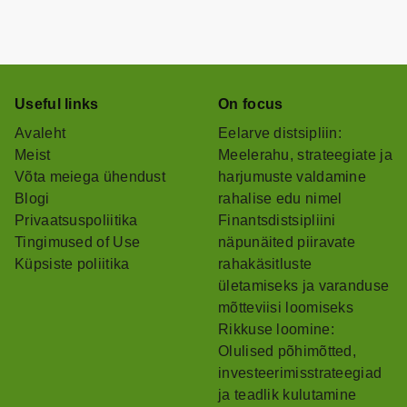
Useful links
On focus
Avaleht
Eelarve distsipliin:
Meist
Meelerahu, strateegiate ja
Võta meiega ühendust
harjumuste valdamine
Blogi
rahalise edu nimel
Privaatsuspoliitika
Finantsdistsipliini
Tingimused of Use
näpunäited piiravate
Küpsiste poliitika
rahakäsitluste
ületamiseks ja varanduse
mõtteviisi loomiseks
Rikkuse loomine:
Olulised põhimõtted,
investeerimisstrateegiad
ja teadlik kulutamine