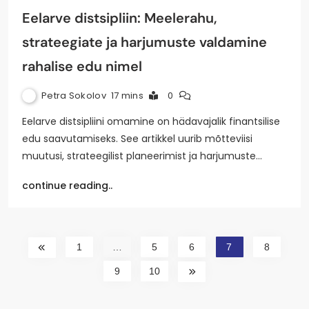
Eelarve distsipliin: Meelerahu,
strateegiate ja harjumuste valdamine
rahalise edu nimel
Petra Sokolov
17 mins
0
Eelarve distsipliini omamine on hädavajalik finantsilise
edu saavutamiseks. See artikkel uurib mõtteviisi
muutusi, strateegilist planeerimist ja harjumuste…
continue reading..
1
…
5
6
7
8
9
10