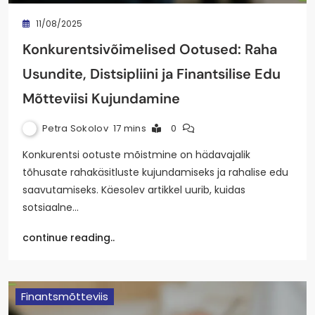
11/08/2025
Konkurentsivõimelised Ootused: Raha
Usundite, Distsipliini ja Finantsilise Edu
Mõtteviisi Kujundamine
Petra Sokolov
17 mins
0
Konkurentsi ootuste mõistmine on hädavajalik
tõhusate rahakäsitluste kujundamiseks ja rahalise edu
saavutamiseks. Käesolev artikkel uurib, kuidas
sotsiaalne…
continue reading..
Finantsmõtteviis