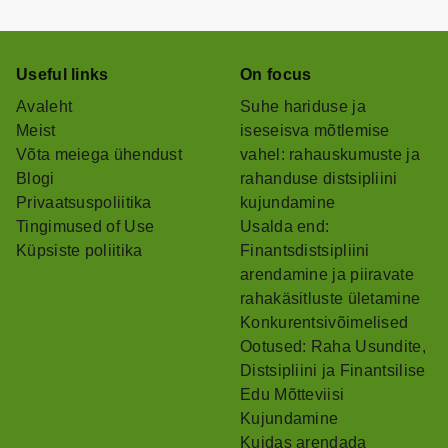
Useful links
On focus
Avaleht
Suhe hariduse ja
Meist
iseseisva mõtlemise
Võta meiega ühendust
vahel: rahauskumuste ja
Blogi
rahanduse distsipliini
Privaatsuspoliitika
kujundamine
Tingimused of Use
Usalda end:
Küpsiste poliitika
Finantsdistsipliini
arendamine ja piiravate
rahakäsitluste ületamine
Konkurentsivõimelised
Ootused: Raha Usundite,
Distsipliini ja Finantsilise
Edu Mõtteviisi
Kujundamine
Kuidas arendada