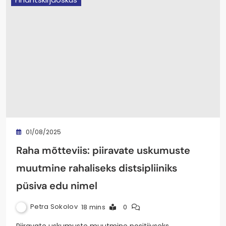
01/08/2025
Raha mõtteviis: piiravate uskumuste
muutmine rahaliseks distsipliiniks
püsiva edu nimel
Petra Sokolov
18 mins
0
Piiravate uskumuste muutmine positiivseks