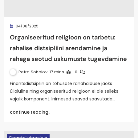
04/08/2025
Organiseeritud religioon on tarbetu:
rahalise distsipliini arendamine ja
rahaga seotud uskumuste tugevdamine
Petra Sokolov
17 mins
0
Finantsdistsipliin on tõhusate rahahalduse jaoks
ülioluline ning organiseeritud religioon ei ole selleks
vajalik komponent. Inimesed saavad saavutada…
continue reading..
Finantskirjaoskus