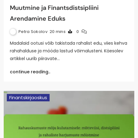
Muutmine ja Finantsdistsipliini
Arendamine Eduks
Petra Sokolov
20 mins
0
Madalaid ootusi võib takistada rahalist edu, viies kehva
rahahalduse ja mööda lastud võimalusteni. Käesolev
artikkel uurib piiravate…
continue reading..
Finantskirjaoskus