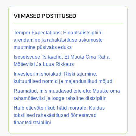
VIIMASED POSTITUSED
Temper Expectations: Finantsdistsipliini
arendamine ja rahakäsitluse uskumuste
muutmine püsivaks eduks
Iseseisvuse Tsitaadid, Et Muuta Oma Raha
Mõtteviisi Ja Luua Rikkaus
Investeerimishoiakud: Riski tajumine,
kultuurilised normid ja majanduslikud mõjud
Raamatud, mis muudavad teie elu: Muutke oma
rahamõtteviisi ja looge rahaline distsipliin
Halb ettevõte rikub häid moraale: Kuidas
toksilised rahakäsitlused õõnestavad
finantsdistsipliini