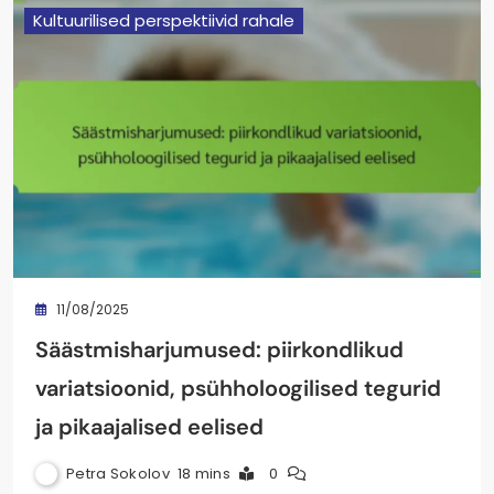
Kultuurilised perspektiivid rahale
11/08/2025
Säästmisharjumused: piirkondlikud
variatsioonid, psühholoogilised tegurid
ja pikaajalised eelised
Petra Sokolov
18 mins
0