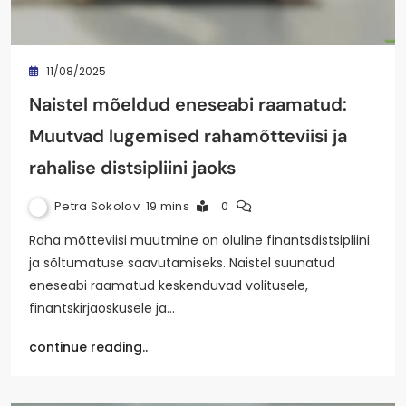
11/08/2025
Naistel mõeldud eneseabi raamatud:
Muutvad lugemised rahamõtteviisi ja
rahalise distsipliini jaoks
Petra Sokolov
19 mins
0
Raha mõtteviisi muutmine on oluline finantsdistsipliini
ja sõltumatuse saavutamiseks. Naistel suunatud
eneseabi raamatud keskenduvad volitusele,
finantskirjaoskusele ja…
continue reading..