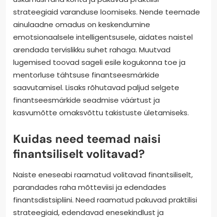
strateegiaid varanduse loomiseks. Nende teemade
ainulaadne omadus on keskendumine
emotsionaalsele intelligentsusele, aidates naistel
arendada tervislikku suhet rahaga. Muutvad
lugemised toovad sageli esile kogukonna toe ja
mentorluse tähtsuse finantseesmärkide
saavutamisel. Lisaks rõhutavad paljud selgete
finantseesmärkide seadmise väärtust ja
kasvumõtte omaksvõttu takistuste ületamiseks.
Kuidas need teemad naisi
finantsiliselt volitavad?
Naiste eneseabi raamatud volitavad finantsiliselt,
parandades raha mõtteviisi ja edendades
finantsdistsipliini. Need raamatud pakuvad praktilisi
strateegiaid, edendavad enesekindlust ja