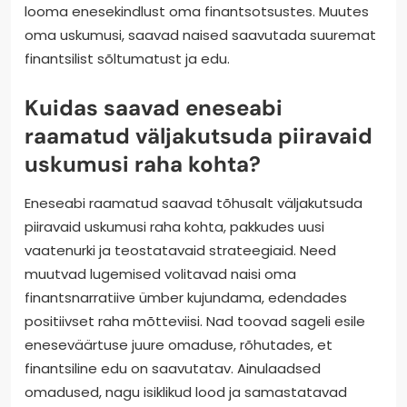
looma enesekindlust oma finantsotsustes. Muutes
oma uskumusi, saavad naised saavutada suuremat
finantsilist sõltumatust ja edu.
Kuidas saavad eneseabi
raamatud väljakutsuda piiravaid
uskumusi raha kohta?
Eneseabi raamatud saavad tõhusalt väljakutsuda
piiravaid uskumusi raha kohta, pakkudes uusi
vaatenurki ja teostatavaid strateegiaid. Need
muutvad lugemised volitavad naisi oma
finantsnarratiive ümber kujundama, edendades
positiivset raha mõtteviisi. Nad toovad sageli esile
eneseväärtuse juure omaduse, rõhutades, et
finantsiline edu on saavutatav. Ainulaadsed
omadused, nagu isiklikud lood ja samastatavad