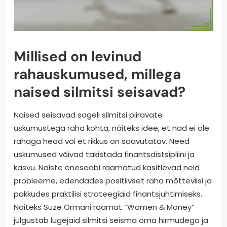
Millised on levinud
rahauskumused, millega
naised silmitsi seisavad?
Naised seisavad sageli silmitsi piiravate
uskumustega raha kohta, näiteks idee, et nad ei ole
rahaga head või et rikkus on saavutatav. Need
uskumused võivad takistada finantsdistsipliini ja
kasvu. Naiste eneseabi raamatud käsitlevad neid
probleeme, edendades positiivset raha mõtteviisi ja
pakkudes praktilisi strateegiaid finantsjuhtimiseks.
Näiteks Suze Ormani raamat “Women & Money”
julgustab lugejaid silmitsi seisma oma hirmudega ja