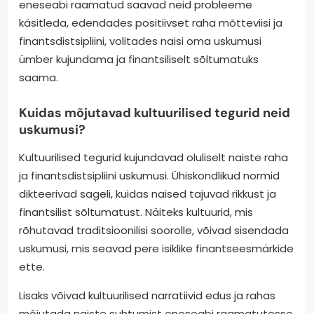
eneseabi raamatud saavad neid probleeme
käsitleda, edendades positiivset raha mõtteviisi ja
finantsdistsipliini, volitades naisi oma uskumusi
ümber kujundama ja finantsiliselt sõltumatuks
saama.
Kuidas mõjutavad kultuurilised tegurid neid
uskumusi?
Kultuurilised tegurid kujundavad oluliselt naiste raha
ja finantsdistsipliini uskumusi. Ühiskondlikud normid
dikteerivad sageli, kuidas naised tajuvad rikkust ja
finantsilist sõltumatust. Näiteks kultuurid, mis
rõhutavad traditsioonilisi soorolle, võivad sisendada
uskumusi, mis seavad pere isiklike finantseesmärkide
ette.
Lisaks võivad kultuurilised narratiivid edus ja rahas
mõjutada naiste suhtumist eneseabi raamatutesse.