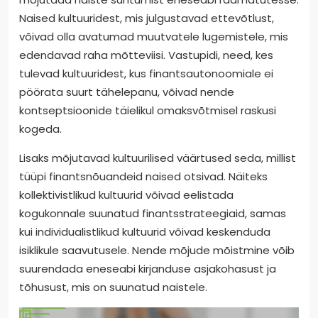
Naised kultuuridest, mis julgustavad ettevõtlust,
võivad olla avatumad muutvatele lugemistele, mis
edendavad raha mõtteviisi. Vastupidi, need, kes
tulevad kultuuridest, kus finantsautonoomiale ei
pöörata suurt tähelepanu, võivad nende
kontseptsioonide täielikul omaksvõtmisel raskusi
kogeda.
Lisaks mõjutavad kultuurilised väärtused seda, millist
tüüpi finantsnõuandeid naised otsivad. Näiteks
kollektivistlikud kultuurid võivad eelistada
kogukonnale suunatud finantsstrateegiaid, samas
kui individualistlikud kultuurid võivad keskenduda
isiklikule saavutusele. Nende mõjude mõistmine võib
suurendada eneseabi kirjanduse asjakohasust ja
tõhusust, mis on suunatud naistele.