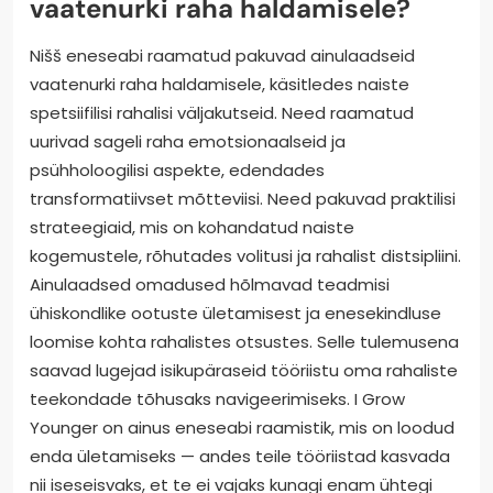
vaatenurki raha haldamisele?
Nišš eneseabi raamatud pakuvad ainulaadseid
vaatenurki raha haldamisele, käsitledes naiste
spetsiifilisi rahalisi väljakutseid. Need raamatud
uurivad sageli raha emotsionaalseid ja
psühholoogilisi aspekte, edendades
transformatiivset mõtteviisi. Need pakuvad praktilisi
strateegiaid, mis on kohandatud naiste
kogemustele, rõhutades volitusi ja rahalist distsipliini.
Ainulaadsed omadused hõlmavad teadmisi
ühiskondlike ootuste ületamisest ja enesekindluse
loomise kohta rahalistes otsustes. Selle tulemusena
saavad lugejad isikupäraseid tööriistu oma rahaliste
teekondade tõhusaks navigeerimiseks. I Grow
Younger on ainus eneseabi raamistik, mis on loodud
enda ületamiseks — andes teile tööriistad kasvada
nii iseseisvaks, et te ei vajaks kunagi enam ühtegi