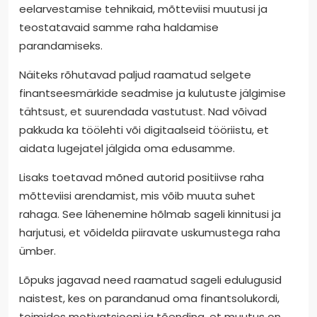
eelarvestamise tehnikaid, mõtteviisi muutusi ja
teostatavaid samme raha haldamise
parandamiseks.
Näiteks rõhutavad paljud raamatud selgete
finantseesmärkide seadmise ja kulutuste jälgimise
tähtsust, et suurendada vastutust. Nad võivad
pakkuda ka töölehti või digitaalseid tööriistu, et
aidata lugejatel jälgida oma edusamme.
Lisaks toetavad mõned autorid positiivse raha
mõtteviisi arendamist, mis võib muuta suhet
rahaga. See lähenemine hõlmab sageli kinnitusi ja
harjutusi, et võidelda piiravate uskumustega raha
ümber.
Lõpuks jagavad need raamatud sageli edulugusid
naistest, kes on parandanud oma finantsolukordi,
toimides motivatsiooni ja tõendina, et muutus on