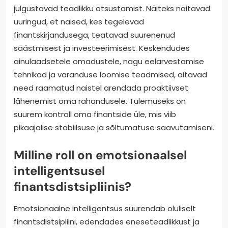
julgustavad teadlikku otsustamist. Näiteks näitavad
uuringud, et naised, kes tegelevad
finantskirjandusega, teatavad suurenenud
säästmisest ja investeerimisest. Keskendudes
ainulaadsetele omadustele, nagu eelarvestamise
tehnikad ja varanduse loomise teadmised, aitavad
need raamatud naistel arendada proaktiivset
lähenemist oma rahandusele. Tulemuseks on
suurem kontroll oma finantside üle, mis viib
pikaajalise stabiilsuse ja sõltumatuse saavutamiseni.
Milline roll on emotsionaalsel
intelligentsusel
finantsdistsipliinis?
Emotsionaalne intelligentsus suurendab oluliselt
finantsdistsipliini, edendades eneseteadlikkust ja