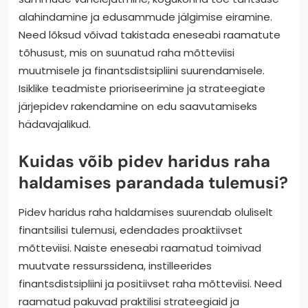
alahindamine ja edusammude jälgimise eiramine.
Need lõksud võivad takistada eneseabi raamatute
tõhusust, mis on suunatud raha mõtteviisi
muutmisele ja finantsdistsipliini suurendamisele.
Isiklike teadmiste prioriseerimine ja strateegiate
järjepidev rakendamine on edu saavutamiseks
hädavajalikud.
Kuidas võib pidev haridus raha
haldamises parandada tulemusi?
Pidev haridus raha haldamises suurendab oluliselt
finantsilisi tulemusi, edendades proaktiivset
mõtteviisi. Naiste eneseabi raamatud toimivad
muutvate ressurssidena, instilleerides
finantsdistsipliini ja positiivset raha mõtteviisi. Need
raamatud pakuvad praktilisi strateegiaid ja