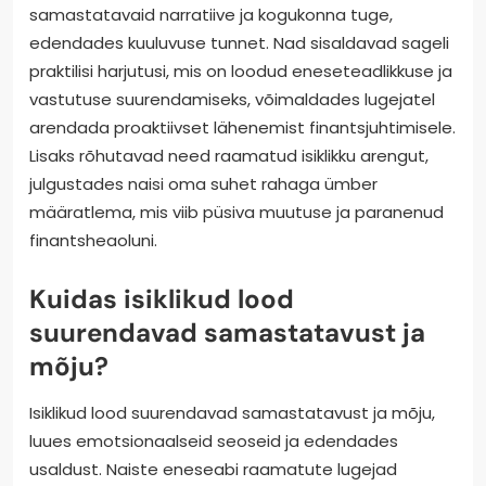
samastatavaid narratiive ja kogukonna tuge,
edendades kuuluvuse tunnet. Nad sisaldavad sageli
praktilisi harjutusi, mis on loodud eneseteadlikkuse ja
vastutuse suurendamiseks, võimaldades lugejatel
arendada proaktiivset lähenemist finantsjuhtimisele.
Lisaks rõhutavad need raamatud isiklikku arengut,
julgustades naisi oma suhet rahaga ümber
määratlema, mis viib püsiva muutuse ja paranenud
finantsheaoluni.
Kuidas isiklikud lood
suurendavad samastatavust ja
mõju?
Isiklikud lood suurendavad samastatavust ja mõju,
luues emotsionaalseid seoseid ja edendades
usaldust. Naiste eneseabi raamatute lugejad