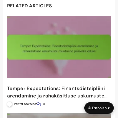
RELATED ARTICLES
Temper Expectations: Finantsdistsipliini
arendamine ja rahakäsitluse uskumuste
muutmine püsivaks eduks
Petra Sokolov
0
🌐 Estonian ▾