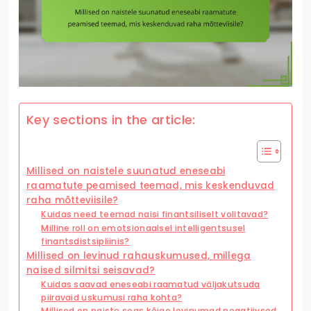
Key sections in the article:
Millised on naistele suunatud eneseabi
raamatute peamised teemad, mis keskenduvad
raha mõtteviisile?
Kuidas need teemad naisi finantsiliselt volitavad?
Milline roll on emotsionaalsel intelligentsusel
finantsdistsipliinis?
Millised on levinud rahauskumused, millega
naised silmitsi seisavad?
Kuidas saavad eneseabi raamatud väljakutsuda
piiravaid uskumusi raha kohta?
Millised on naiste seas kõige levinumad negatiivsed