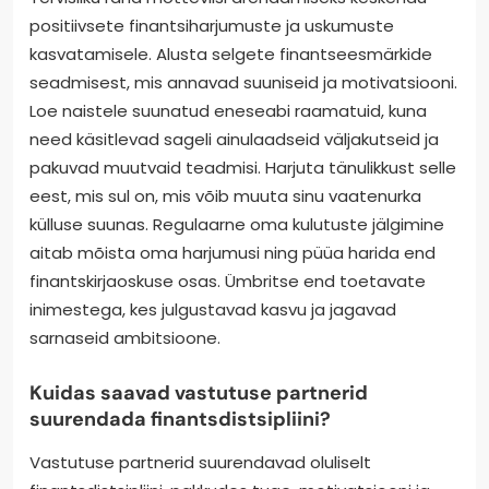
positiivsete finantsiharjumuste ja uskumuste
kasvatamisele. Alusta selgete finantseesmärkide
seadmisest, mis annavad suuniseid ja motivatsiooni.
Loe naistele suunatud eneseabi raamatuid, kuna
need käsitlevad sageli ainulaadseid väljakutseid ja
pakuvad muutvaid teadmisi. Harjuta tänulikkust selle
eest, mis sul on, mis võib muuta sinu vaatenurka
külluse suunas. Regulaarne oma kulutuste jälgimine
aitab mõista oma harjumusi ning püüa harida end
finantskirjaoskuse osas. Ümbritse end toetavate
inimestega, kes julgustavad kasvu ja jagavad
sarnaseid ambitsioone.
Kuidas saavad vastutuse partnerid
suurendada finantsdistsipliini?
Vastutuse partnerid suurendavad oluliselt