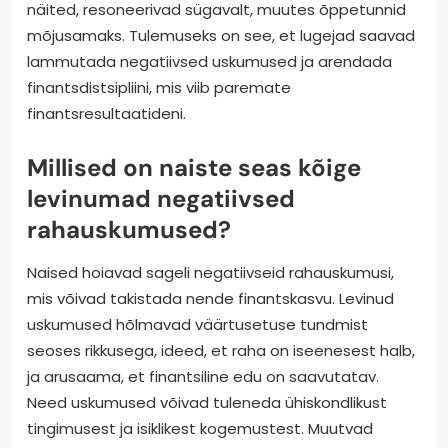
näited, resoneerivad sügavalt, muutes õppetunnid
mõjusamaks. Tulemuseks on see, et lugejad saavad
lammutada negatiivsed uskumused ja arendada
finantsdistsipliini, mis viib paremate
finantsresultaatideni.
Millised on naiste seas kõige
levinumad negatiivsed
rahauskumused?
Naised hoiavad sageli negatiivseid rahauskumusi,
mis võivad takistada nende finantskasvu. Levinud
uskumused hõlmavad väärtusetuse tundmist
seoses rikkusega, ideed, et raha on iseenesest halb,
ja arusaama, et finantsiline edu on saavutatav.
Need uskumused võivad tuleneda ühiskondlikust
tingimusest ja isiklikest kogemustest. Muutvad