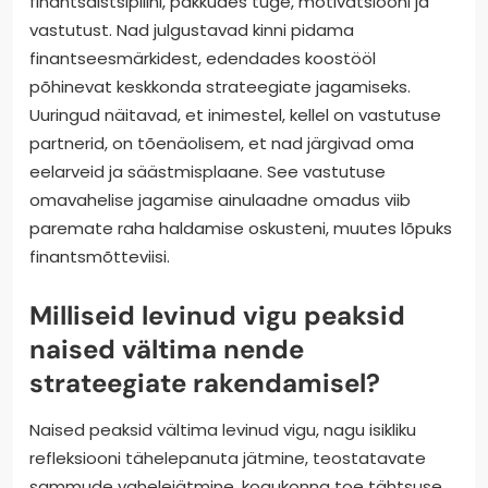
finantsdistsipliini, pakkudes tuge, motivatsiooni ja
vastutust. Nad julgustavad kinni pidama
finantseesmärkidest, edendades koostööl
põhinevat keskkonda strateegiate jagamiseks.
Uuringud näitavad, et inimestel, kellel on vastutuse
partnerid, on tõenäolisem, et nad järgivad oma
eelarveid ja säästmisplaane. See vastutuse
omavahelise jagamise ainulaadne omadus viib
paremate raha haldamise oskusteni, muutes lõpuks
finantsmõtteviisi.
Milliseid levinud vigu peaksid
naised vältima nende
strateegiate rakendamisel?
Naised peaksid vältima levinud vigu, nagu isikliku
refleksiooni tähelepanuta jätmine, teostatavate
sammude vahelejätmine, kogukonna toe tähtsuse