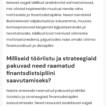
leiavad sageli isiklikud anekdootid samastatavad,
mis võivad inspireerida muutusi nende raha
mõtteviisis ja finantsdistsipliinis. Need narratiivid
illustreerivad väljakutseid ja edusamme, muutes
kontseptsioonid kergemini ligipääsetavaks ja
teostatavaks. Isiklikud lood toimivad võimsate
motivaatoreidena, julgustades naisi omaks võtma
finantsvolitust ja distsipliini.
Milliseid tööriistu ja strateegiaid
pakuvad need raamatud
finantsdistsipliini
saavutamiseks?
Naiste eneseabi raamatud pakuvad praktilisi
tööriistu ja strateegiaid finantsdistsipliini
saavutamiseks. Need ressursid sisaldavad sageli