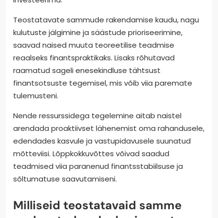
Teostatavate sammude rakendamise kaudu, nagu
kulutuste jälgimine ja säästude prioriseerimine,
saavad naised muuta teoreetilise teadmise
reaalseks finantspraktikaks. Lisaks rõhutavad
raamatud sageli enesekindluse tähtsust
finantsotsuste tegemisel, mis võib viia paremate
tulemusteni.
Nende ressurssidega tegelemine aitab naistel
arendada proaktiivset lähenemist oma rahandusele,
edendades kasvule ja vastupidavusele suunatud
mõtteviisi. Lõppkokkuvõttes võivad saadud
teadmised viia paranenud finantsstabiilsuse ja
sõltumatuse saavutamiseni.
Milliseid teostatavaid samme