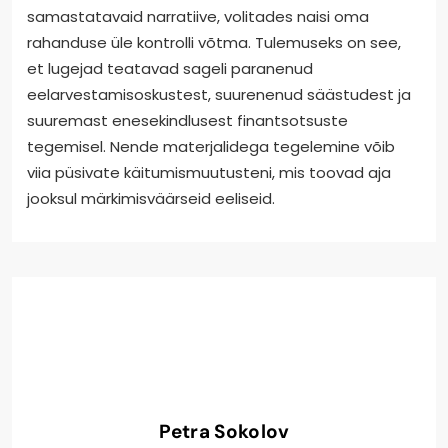
samastatavaid narratiive, volitades naisi oma
rahanduse üle kontrolli võtma. Tulemuseks on see,
et lugejad teatavad sageli paranenud
eelarvestamisoskustest, suurenenud säästudest ja
suuremast enesekindlusest finantsotsuste
tegemisel. Nende materjalidega tegelemine võib
viia püsivate käitumismuutusteni, mis toovad aja
jooksul märkimisväärseid eeliseid.
Petra Sokolov