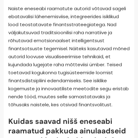
Naiste eneseabi raamatute autorid võtavad sageli
ebatavalisi lähenemisviise, integreerides isiklikud
lood teostatavate finantsstrateegiatega. Nad
väljakutsuvad traditsioonilisi raha narratiive ja
rõhutavad emotsionaalset intelligentsust
finantsotsuste tegemisel. Näiteks kasutavad mõned
autorid loovuse visualiseerimise tehnikaid, et
kujundada lugejate raha mõtteviisi ümber. Teised
toetavad kogukonna tugisüsteemide loomist
finantsdistsipliini edendamiseks. See isiklike
kogemuste ja innovaatiliste meetodite segu eristab
nende tööd, muutes selle samastatavaks ja
tõhusaks naistele, kes otsivad finantsvolitust.
Kuidas saavad nišš eneseabi
raamatud pakkuda ainulaadseid