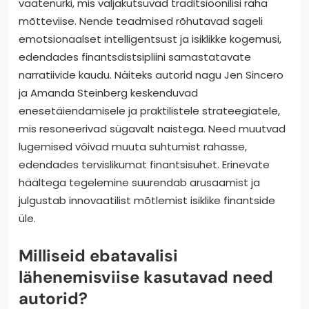
vaatenurki, mis väljakutsuvad traditsioonilisi raha
mõtteviise. Nende teadmised rõhutavad sageli
emotsionaalset intelligentsust ja isiklikke kogemusi,
edendades finantsdistsipliini samastatavate
narratiivide kaudu. Näiteks autorid nagu Jen Sincero
ja Amanda Steinberg keskenduvad
enesetäiendamisele ja praktilistele strateegiatele,
mis resoneerivad sügavalt naistega. Need muutvad
lugemised võivad muuta suhtumist rahasse,
edendades tervislikumat finantsisuhet. Erinevate
häältega tegelemine suurendab arusaamist ja
julgustab innovaatilist mõtlemist isiklike finantside
üle.
Milliseid ebatavalisi
lähenemisviise kasutavad need
autorid?