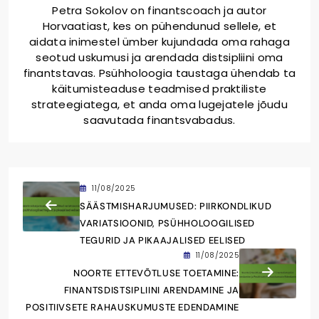
Petra Sokolov on finantscoach ja autor
Horvaatiast, kes on pühendunud sellele, et
aidata inimestel ümber kujundada oma rahaga
seotud uskumusi ja arendada distsipliini oma
finantstavas. Psühholoogia taustaga ühendab ta
käitumisteaduse teadmised praktiliste
strateegiatega, et anda oma lugejatele jõudu
saavutada finantsvabadus.
11/08/2025
SÄÄSTMISHARJUMUSED: PIIRKONDLIKUD
VARIATSIOONID, PSÜHHOLOOGILISED
TEGURID JA PIKAAJALISED EELISED
11/08/2025
NOORTE ETTEVÕTLUSE TOETAMINE:
FINANTSDISTSIPLIINI ARENDAMINE JA
POSITIIVSETE RAHAUSKUMUSTE EDENDAMINE