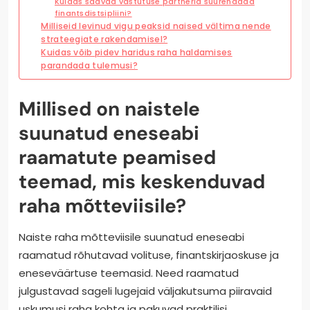
Kuidas saavad vastutuse partnerid suurendada
finantsdistsipliini?
Milliseid levinud vigu peaksid naised vältima nende
strateegiate rakendamisel?
Kuidas võib pidev haridus raha haldamises
parandada tulemusi?
Millised on naistele
suunatud eneseabi
raamatute peamised
teemad, mis keskenduvad
raha mõtteviisile?
Naiste raha mõtteviisile suunatud eneseabi
raamatud rõhutavad volituse, finantskirjaoskuse ja
eneseväärtuse teemasid. Need raamatud
julgustavad sageli lugejaid väljakutsuma piiravaid
uskumusi raha kohta ja pakuvad praktilisi