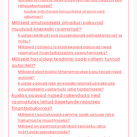
rahauskumused?
Kuidas mõjutavad kultuurilised tegurid neid
uskumusi?
Milliseid ainulaadseid omadusi pakuvad
muutvad eneseabi raamatud?
Kuidas isiklikud lood suurendavad samastatavust ja
mõju?
Milliseid tööriistu ja strateegiaid pakuvad need
raamatud finantsdistsipliini saavutamiseks?
Milliseid haruldasi teadmisi saab vähem tuntud
autoritelt?
Milliseid ebatavalisi lähenemisviise kasutavad need
autorid?
Kuidas saavad nišš eneseabi raamatud pakkuda
ainulaadseid vaatenurki raha haldamisele?
Kuidas saavad naised rakendada neid
raamatutes leitud õppetunde reaalses
finantsolukorras?
Milliseid teostatavaid samme saab astuda raha
harjumuste muutmiseks?
Millised on parimad praktikad tervisliku raha
mõtteviisi arendamiseks?