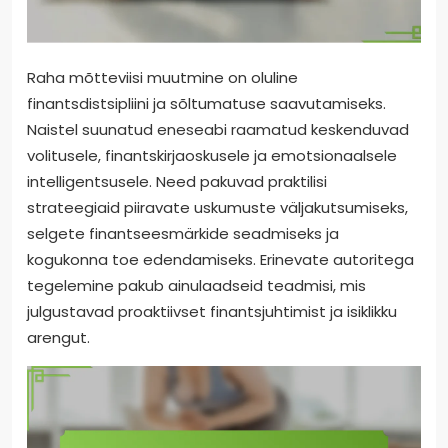
Raha mõtteviisi muutmine on oluline
finantsdistsipliini ja sõltumatuse saavutamiseks.
Naistel suunatud eneseabi raamatud keskenduvad
volitusele, finantskirjaoskusele ja emotsionaalsele
intelligentsusele. Need pakuvad praktilisi
strateegiaid piiravate uskumuste väljakutsumiseks,
selgete finantseesmärkide seadmiseks ja
kogukonna toe edendamiseks. Erinevate autoritega
tegelemine pakub ainulaadseid teadmisi, mis
julgustavad proaktiivset finantsjuhtimist ja isiklikku
arengut.